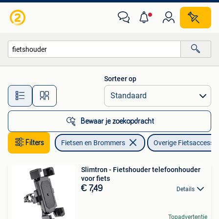
Fietsaccessoires | Overige Fietsaccessoires
Sorteer op
Alle afstanden…
Bewaar je zoekopdracht
Filters
Fietsen en Brommers
Overige Fietsaccessoi
Slimtron - Fietshouder telefoonhouder
voor fiets
€ 7,49
Details
Topadvertentie