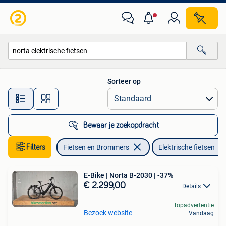
Elektrische fietsen
Sorteer op
Alle afstanden…
Bewaar je zoekopdracht
Filters
Fietsen en Brommers
Elektrische fietsen
E-Bike | Norta B-2030 | -37%
€ 2.299,00
Details
Topadvertentie
Bezoek website
Vandaag