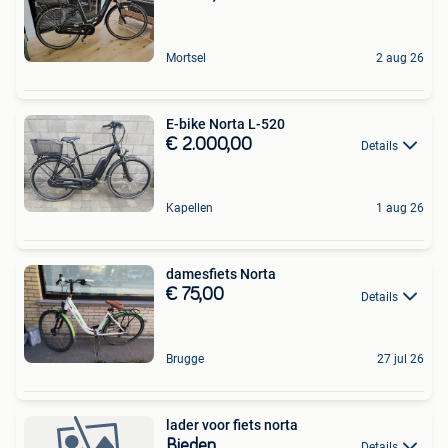
Mortsel
2 aug 26
E-bike Norta L-520
€ 2.000,00
Details
Kapellen
1 aug 26
damesfiets Norta
€ 75,00
Details
Brugge
27 jul 26
lader voor fiets norta
Bieden
Details