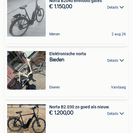
Norta B2040 envioolo gates
€ 1.150,00
Details
Menen
2 aug 26
Elektronische norta
Bieden
Details
Ekeren
Vandaag
Norta B2.030 zo goed als nieuw.
€ 1.200,00
Details