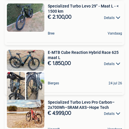
Specialized Turbo Levo 29" - Maat L - <
1500 km
€ 2.100,00
Details
Bree
Vandaag
E-MTB Cube Reaction Hybrid Race 625
maat L
€ 1.850,00
Details
Bierges
24 jul 26
Specialized Turbo Levo Pro Carbon–
2x700Wh–SRAM AXS–Hope Tech
€ 4.999,00
Details