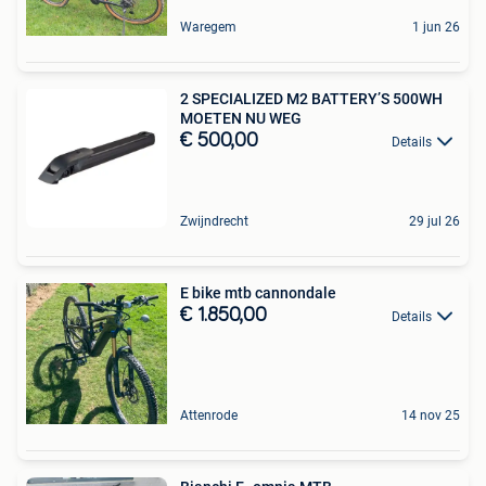
Waregem
1 jun 26
2 SPECIALIZED M2 BATTERY’S 500WH
MOETEN NU WEG
€ 500,00
Details
Zwijndrecht
29 jul 26
E bike mtb cannondale
€ 1.850,00
Details
Attenrode
14 nov 25