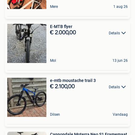
Mere
1 aug 26
E-MTB flyer
€ 2.000,00
Details
Mol
13 jun 26
e-mtb moustache trail 3
€ 2.100,00
Details
Dilsen
Vandaag
Cannondale Moterra Neo S1 Framemaat