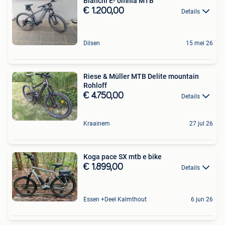
Bianchi E- omnia MTB
€ 1.200,00
Details
Dilsen
15 mei 26
Riese & Müller MTB Delite mountain
Rohloff
€ 4.750,00
Details
Kraainem
27 jul 26
Koga pace SX mtb e bike
€ 1.899,00
Details
Essen +Deel Kalmthout
6 jun 26