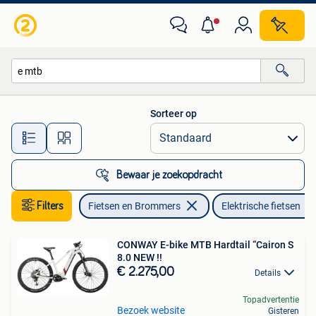
Elektrische fietsen
Sorteer op
Alle afstanden…
Bewaar je zoekopdracht
Filters
Fietsen en Brommers
Elektrische fietsen
CONWAY E-bike MTB Hardtail “Cairon S
8.0 NEW !!
€ 2.275,00
Details
Topadvertentie
Bezoek website
Gisteren