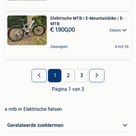
Elektrische MTB / E-Mountainbike / E-
MTB
€ 1.900,00
Details
Zwevegem
4 mrt 26
1
2
3
Pagina 1 van 3
e mtb in Elektrische fietsen
Gerelateerde zoektermen