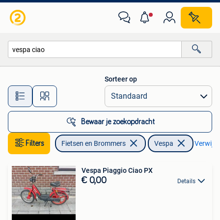
Brommers | Vespa
Sorteer op
Alle afstanden…
Bewaar je zoekopdracht
Filters
Fietsen en Brommers
Vespa
Verwijder
Vespa Piaggio Ciao PX
€ 0,00
Details