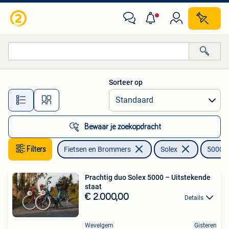
Brommers | Solex
Sorteer op
Alle afstanden…
Bewaar je zoekopdracht
Filters
Fietsen en Brommers
Solex
5000
Prachtig duo Solex 5000 – Uitstekende
staat
€ 2.000,00
Details
Wevelgem
Gisteren