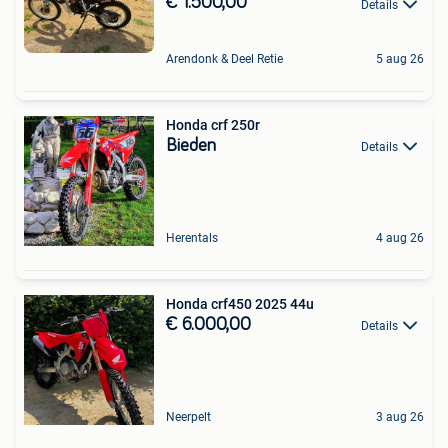
€ 1.500,00
Details
Arendonk & Deel Retie
5 aug 26
Honda crf 250r
Bieden
Details
Herentals
4 aug 26
Honda crf450 2025 44u
€ 6.000,00
Details
Neerpelt
3 aug 26