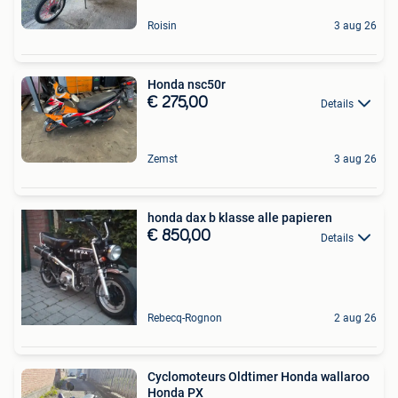
Roisin
3 aug 26
Honda nsc50r
€ 275,00
Details
Zemst
3 aug 26
honda dax b klasse alle papieren
€ 850,00
Details
Rebecq-Rognon
2 aug 26
Cyclomoteurs Oldtimer Honda wallaroo
Honda PX