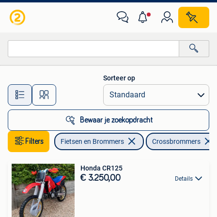
Brommers | Crossbrommers
Sorteer op
Alle afstanden…
Bewaar je zoekopdracht
Filters
Fietsen en Brommers
Crossbrommers
Honda CR125
€ 3.250,00
Details