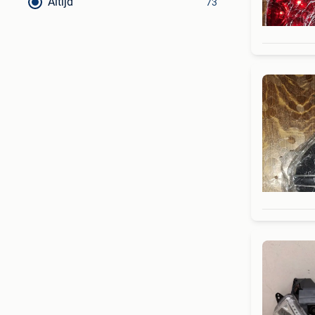
Altijd
73