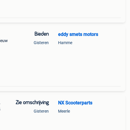
Bieden
eddy smets motors
nieuw
Gisteren
Hamme
Zie omschrijving
NX Scooterparts
4
4
Gisteren
Meerle
hten
ak