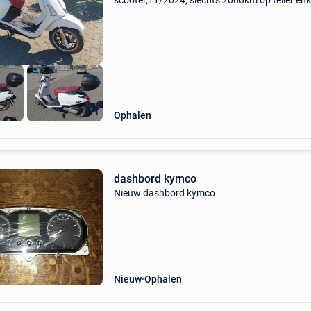
scooter,11/2024, slechts 2000km op teller.enk
gebruiksporen.heeft nog zijn 1ste onderhoud
nodig!!
Ophalen
dashbord kymco
Nieuw dashbord kymco
Nieuw
Ophalen