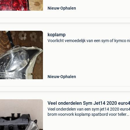
Nieuw
Ophalen
koplamp
Voorlicht vemoedelijk van een sym of kymco 
Nieuw
Ophalen
Veel onderdelen Sym Jet14 2020 euro
Veel onderdelen van een sym jet14 2020 euro
brom voorvork koplamp spatbord voor teller
voorkap links gerepareerd zie foto’s knipperlic
voor achterlicht beenschild treeplank buddyb