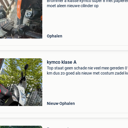
Brommer a klasse kymco super 8 met papiere
moet aleen nieuwe cilinder op
Ophalen
kymco klase A
Top staat geen schade nie veel mee gereden 
km dus zo goed als nieuw met costum zadel k
mij 300€ heb ook het origineele zadel ‼️vaste pri
1500 € nieuw prijs was 1799€ ‼️let
Nieuw
Ophalen