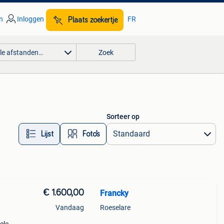
n
Inloggen
FR
Plaats zoekertje
lle afstanden…
Zoek
Sorteer op
Lijst
Foto’s
€ 1.600,00
Francky
Vandaag
Roeselare