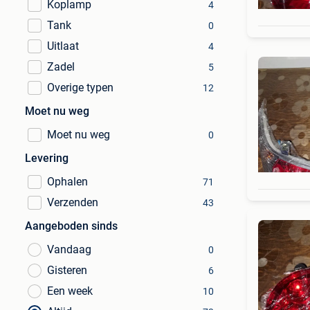
Koplamp
4
Tank
0
Uitlaat
4
Zadel
5
Overige typen
12
Moet nu weg
Moet nu weg
0
Levering
Ophalen
71
Verzenden
43
Aangeboden sinds
Vandaag
0
Gisteren
6
Een week
10