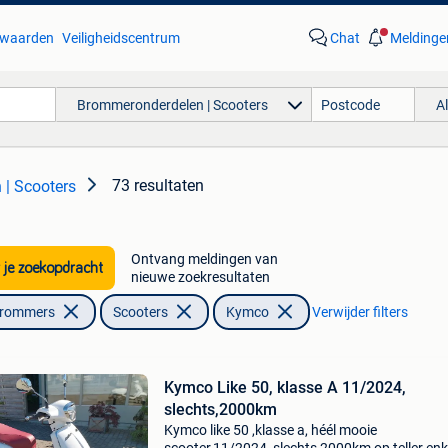
waarden
Veiligheidscentrum
Chat
Meldinge
Brommeronderdelen | Scooters
A
73 resultaten
| Scooters
Ontvang meldingen van
 je zoekopdracht
nieuwe zoekresultaten
Brommers
Scooters
Kymco
Verwijder filters
Kymco Like 50, klasse A 11/2024,
slechts,2000km
Kymco like 50 ,klasse a, héél mooie