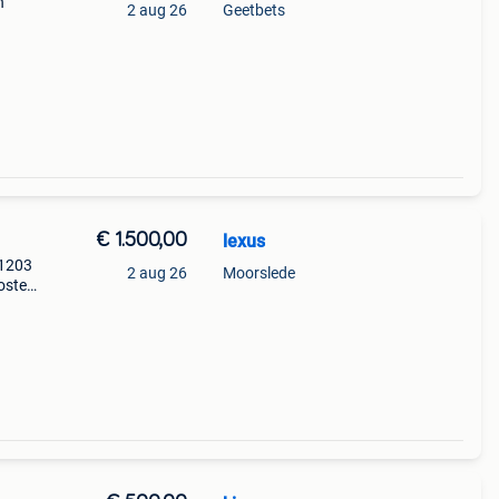
n
2 aug 26
Geetbets
€ 1.500,00
lexus
01203
2 aug 26
Moorslede
oste
js‼️