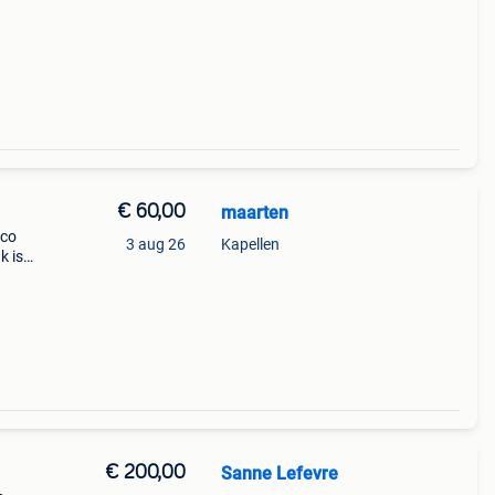
€ 60,00
maarten
mco
3 aug 26
Kapellen
k is
ke
€ 200,00
Sanne Lefevre