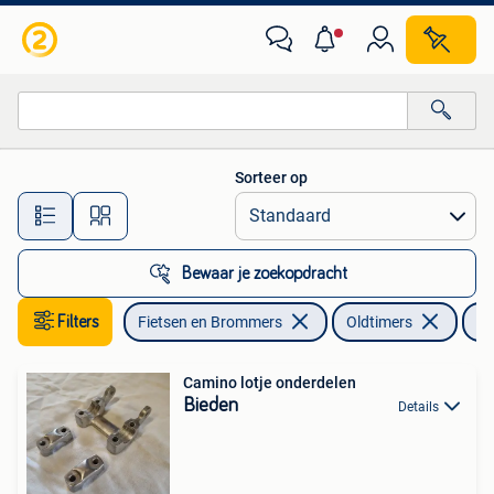
Brommeronderdelen | Oldtimers
Sorteer op
Alle afstanden…
Bewaar je zoekopdracht
Filters
Fietsen en Brommers
Oldtimers
Ov
Camino lotje onderdelen
Bieden
Details