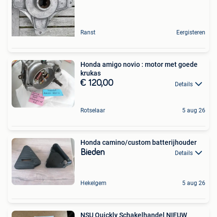
Ranst
Eergisteren
Honda amigo novio : motor met goede
krukas
€ 120,00
Details
Rotselaar
5 aug 26
Honda camino/custom batterijhouder
Bieden
Details
Hekelgem
5 aug 26
NSU Quickly Schakelhandel NIEUW