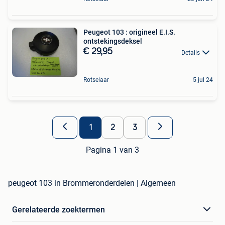
Peugeot 103 : origineel E.I.S.
ontstekingsdeksel
€ 29,95
Details
Rotselaar
5 jul 24
1
2
3
Pagina 1 van 3
peugeot 103 in Brommeronderdelen | Algemeen
Gerelateerde zoektermen