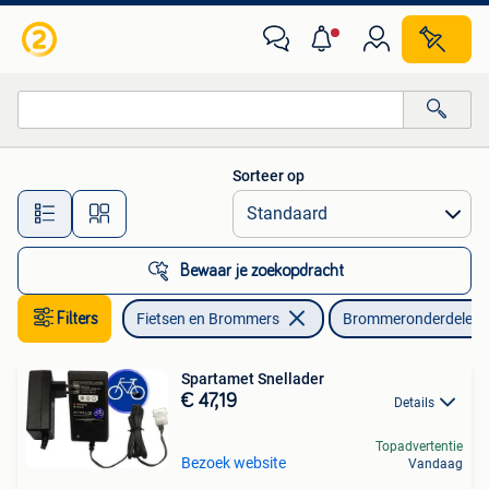
Brommeronderdelen | Algemeen
Sorteer op
Alle afstanden…
Bewaar je zoekopdracht
Filters
Fietsen en Brommers
Brommeronderdelen |
Spartamet Snellader
€ 47,19
Details
Topadvertentie
Bezoek website
Vandaag