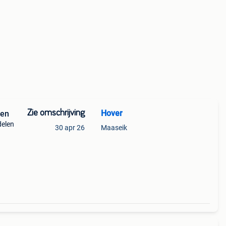
Zie omschrijving
Hover
nderdelen
delen
30 apr 26
Maaseik