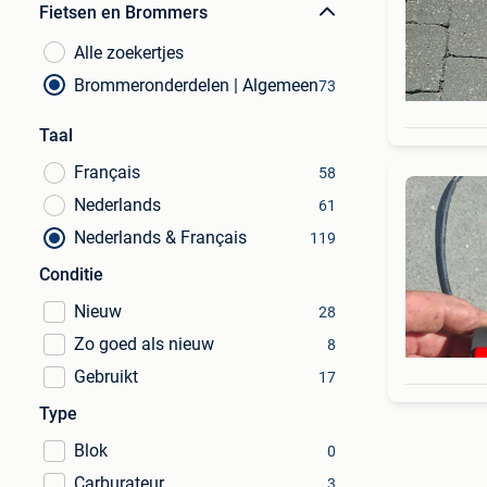
Fietsen en Brommers
Alle zoekertjes
Brommeronderdelen | Algemeen
73
Taal
Français
58
Nederlands
61
Nederlands & Français
119
Conditie
Nieuw
28
Zo goed als nieuw
8
Gebruikt
17
Type
Blok
0
Carburateur
3