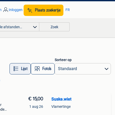
n
Inloggen
FR
Plaats zoekertje
lle afstanden…
Zoek
Sorteer op
Lijst
Foto’s
s
€ 15,00
Suske.wiet
r
1 aug 26
Vlamertinge
nden