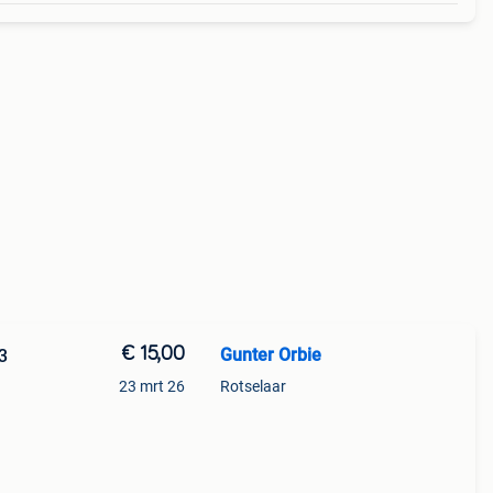
€ 15,00
Gunter Orbie
3
23 mrt 26
Rotselaar
n