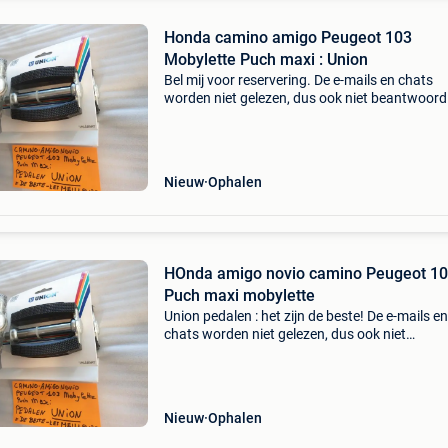
Honda camino amigo Peugeot 103
Mobylette Puch maxi : Union
Bel mij voor reservering. De e-mails en chats
worden niet gelezen, dus ook niet beantwoord
telefoonnummer is al 40 jaar : 016445776. Ee
beller is duizend maal sneller!!
Nieuw
Ophalen
HOnda amigo novio camino Peugeot 1
Puch maxi mobylette
Union pedalen : het zijn de beste! De e-mails en
chats worden niet gelezen, dus ook niet
beantwoord! Mijn telefoonnummer is al 40 jaar
016445776. Een beller is duizend maal sneller!
Nieuw
Ophalen