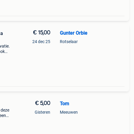
€ 15,00
Gunter Orbie
da
24 dec 25
Rotselaar
vatie.
ook
 jaar
€ 5,00
Tom
 deze
Gisteren
Meeuwen
 een