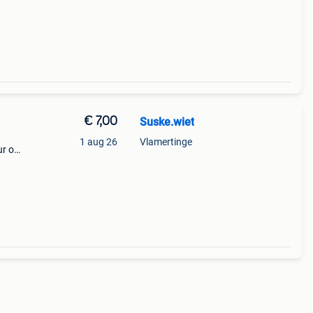
€ 7,00
Suske.wiet
1 aug 26
Vlamertinge
r of