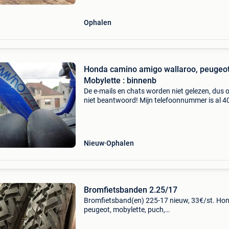
Ophalen
Honda camino amigo wallaroo, peugeo
Mobylette : binnenb
De e-mails en chats worden niet gelezen, dus 
niet beantwoord! Mijn telefoonnummer is al 40
: 016445776. Een beller is duizend maal sneller
Nieuw
Ophalen
Bromfietsbanden 2.25/17
Bromfietsband(en) 225-17 nieuw, 33€/st. Ho
peugeot, mobylette, puch,…