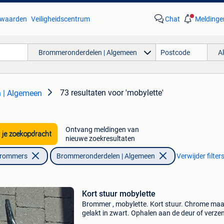
waarden
Veiligheidscentrum
Chat
Meldinge
Brommeronderdelen | Algemeen
A
73 resultaten
voor 'mobylette'
 | Algemeen
Ontvang meldingen van
 je zoekopdracht
nieuwe zoekresultaten
Brommers
Brommeronderdelen | Algemeen
Verwijder filter
Kort stuur mobylette
Brommer , mobylette. Kort stuur. Chrome maa
gelakt in zwart. Ophalen aan de deur of verze
met bpost.