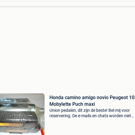
Honda camino amigo novio Peugeot 10
Mobylette Puch maxi
Union pedalen, dit zijn de beste! Bel mij voor
reservering. De e-mails en chats worden niet
gelezen, dus ook niet beantwoord! Mijn
telefoonnummer is al 40 jaar : 016445776. Ee
beller is duizend maal