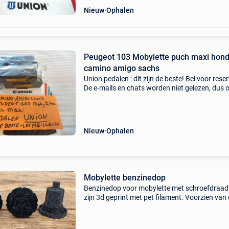
Nieuw
Ophalen
Peugeot 103 Mobylette puch maxi hon
camino amigo sachs
Union pedalen : dit zijn de beste! Bel voor reser
De e-mails en chats worden niet gelezen, dus 
niet beantwoord! Mijn telefoonnummer is al 40
: 016445776. Een beller is duizend maal snel
Nieuw
Ophalen
Mobylette benzinedop
Benzinedop voor mobylette met schroefdraad
zijn 3d geprint met pet filament. Voorzien van
ontluchtings gaatje dichting niet inbegrepen