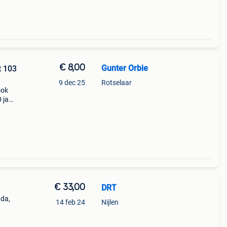
€ 8,00
Gunter Orbie
t 103
9 dec 25
Rotselaar
ook
 jaar
!!!
€ 33,00
DRT
nda,
14 feb 24
Nijlen