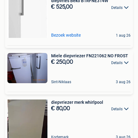
diepvries Beko B1RFNE314W
€ 525,00
Details
Bezoek website
1 aug 26
Miele diepvriezer FN221062 NO FROST
€ 250,00
Details
Sint-Niklaas
3 aug 26
diepvriezer merk whirlpool
€ 80,00
Details
Kortemark
3 aug 26