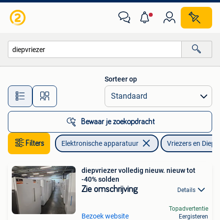
Vriezers en Diepvrieskisten
Sorteer op
Alle afstanden…
Bewaar je zoekopdracht
Filters
Elektronische apparatuur
Vriezers en Diepv
diepvriezer volledig nieuw. nieuw tot
-40% solden
Zie omschrijving
Details
Topadvertentie
Bezoek website
Eergisteren