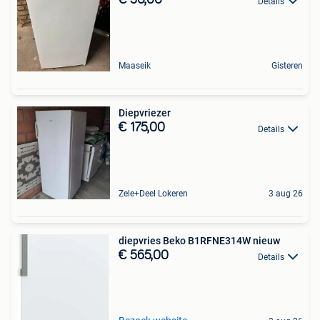
€ 50,00
Details
Maaseik
Gisteren
Diepvriezer
€ 175,00
Details
Zele+Deel Lokeren
3 aug 26
diepvries Beko B1RFNE314W nieuw
€ 565,00
Details