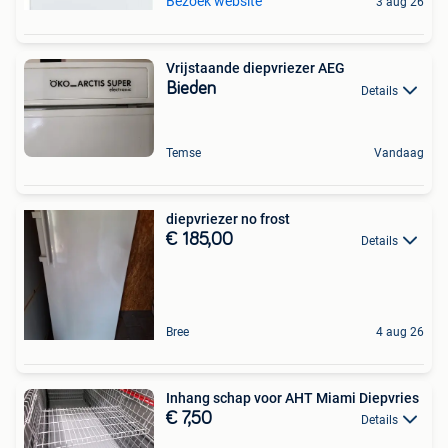
Bezoek website
3 aug 26
Vrijstaande diepvriezer AEG
Bieden
Details
Temse
Vandaag
diepvriezer no frost
€ 185,00
Details
Bree
4 aug 26
Inhang schap voor AHT Miami Diepvries
€ 7,50
Details