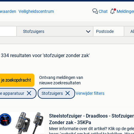
waarden
Veiligheidscentrum
Chat
Meldinge
Stofzuigers
A
334 resultaten
voor 'stofzuiger zonder zak'
Ontvang meldingen van
 je zoekopdracht
nieuwe zoekresultaten
he apparatuur
Stofzuigers
Verwijder filters
Steelstofzuiger - Draadloos - Stofzuiger
Zonder zak - 35KPa
Meer informatie over dit artikel? Klik op de gel