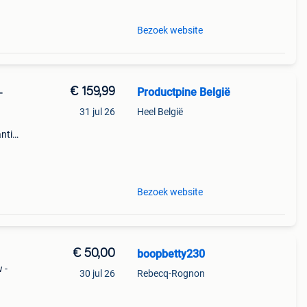
Bezoek website
€ 159,99
Productpine België
-
31 jul 26
Heel België
ntie.
tis
Bezoek website
€ 50,00
boopbetty230
 -
30 jul 26
Rebecq-Rognon