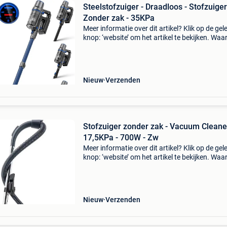
Steelstofzuiger - Draadloos - Stofzuiger
Zonder zak - 35KPa
Meer informatie over dit artikel? Klik op de gel
knop: ‘website’ om het artikel te bekijken. Wa
bestellen bij retourdeal.nl? Voor 15:00 besteld,
volgende werkdag in huis. 1 Jaar garantie op 
Nieuw
Verzenden
Stofzuiger zonder zak - Vacuum Cleane
17,5KPa - 700W - Zw
Meer informatie over dit artikel? Klik op de gel
knop: ‘website’ om het artikel te bekijken. Wa
bestellen bij retourdeal.nl? Voor 15:00 besteld,
volgende werkdag in huis. 1 Jaar garantie op 
Nieuw
Verzenden