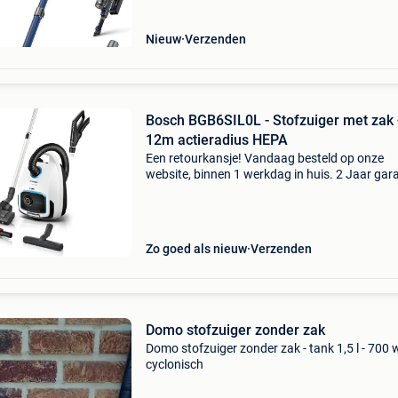
Nieuw
Verzenden
Bosch BGB6SIL0L - Stofzuiger met zak 
12m actieradius HEPA
Een retourkansje! Vandaag besteld op onze
website, binnen 1 werkdag in huis. 2 Jaar gara
Gratis verzending boven de €20. Beperkte
voorraad. Niet tevreden? Retourneren kan gra
binnen 30 da
Zo goed als nieuw
Verzenden
Domo stofzuiger zonder zak
Domo stofzuiger zonder zak - tank 1,5 l - 700 w
cyclonisch