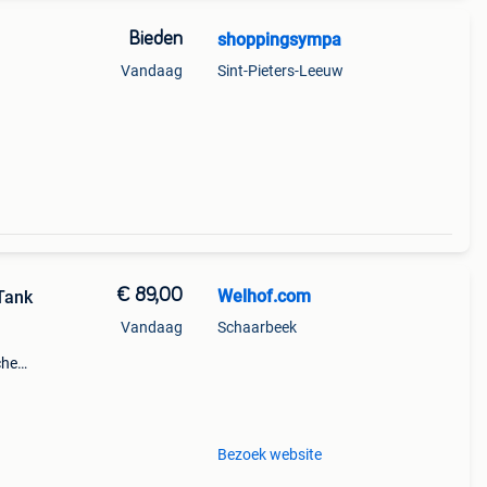
Bieden
shoppingsympa
Vandaag
Sint-Pieters-Leeuw
€ 89,00
Welhof.com
Tank
Vandaag
Schaarbeek
che
ij de
Bezoek website