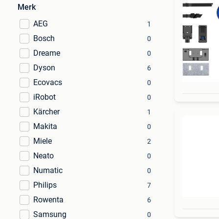
Merk
AEG
1
Bosch
0
Dreame
0
Dyson
6
Ecovacs
0
iRobot
0
Kärcher
1
Makita
0
Miele
2
Neato
0
Numatic
0
Philips
7
Rowenta
6
Samsung
0