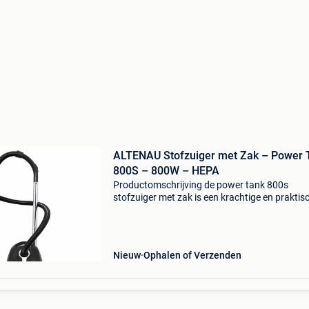
ALTENAU Stofzuiger met Zak – Power 
800S – 800W – HEPA
Productomschrijving de power tank 800s
stofzuiger met zak is een krachtige en praktis
stofzuiger voor dagelijks gebruik in huis. Dankz
duurzame 800w koperen motor , regelbare
zuigkracht , hepa
Nieuw
Ophalen of Verzenden