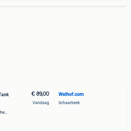
€ 89,00
Welhof.com
Tank
Vandaag
Schaarbeek
che
ij de