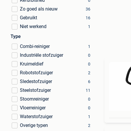
Refurbished
0
Zo goed als nieuw
36
Gebruikt
16
Niet werkend
1
Type
Combi-reiniger
1
Industriële stofzuiger
0
Kruimeldief
0
Robotstofzuiger
2
Sledestofzuiger
6
Steelstofzuiger
11
Stoomreiniger
0
Vloerreiniger
0
Waterstofzuiger
1
Overige typen
2