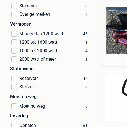
Siemens
0
Overige merken
3
Vermogen
Minder dan 1200 watt
48
1200 tot 1600 watt
1
1600 tot 2000 watt
4
2000 watt of meer
1
Stofopvang
Reservoir
42
Stofzak
4
Moet nu weg
Moet nu weg
0
Levering
Ophalen
61