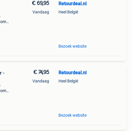
€ 69,95
Retourdeal.nl
Vandaag
Heel België
e
arom
al on
Bezoek website
€ 74,95
Retourdeal.nl
r -
Vandaag
Heel België
e
arom
al on
Bezoek website