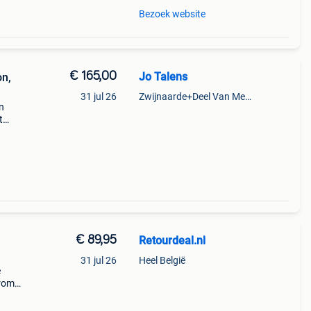
Bezoek website
€ 165,00
Jo Talens
on,
31 jul 26
Zwijnaarde+Deel Van Merelbeke
n
t
son
€ 89,95
Retourdeal.nl
31 jul 26
Heel België
e
arom
al on