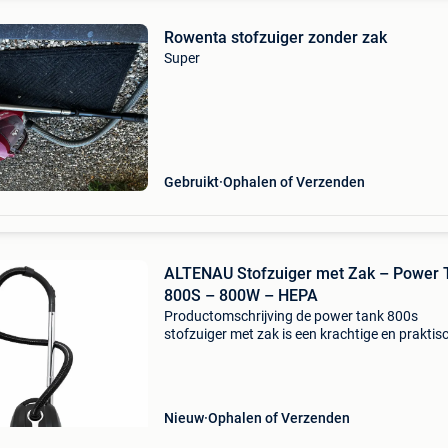
Rowenta stofzuiger zonder zak
Super
Gebruikt
Ophalen of Verzenden
ALTENAU Stofzuiger met Zak – Power 
800S – 800W – HEPA
Productomschrijving de power tank 800s
stofzuiger met zak is een krachtige en praktis
stofzuiger voor dagelijks gebruik in huis. Dankz
duurzame 800w koperen motor , regelbare
zuigkracht , hepa
Nieuw
Ophalen of Verzenden