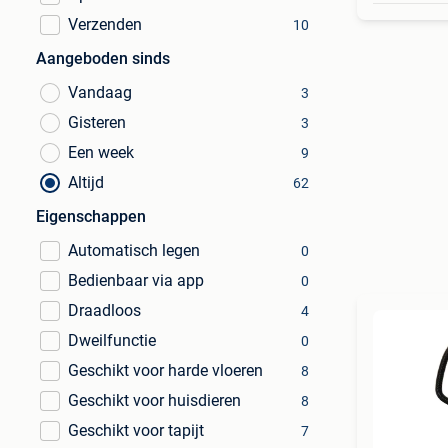
Verzenden
10
Aangeboden sinds
Vandaag
3
Gisteren
3
Een week
9
Altijd
62
Eigenschappen
Automatisch legen
0
Bedienbaar via app
0
Draadloos
4
Dweilfunctie
0
Geschikt voor harde vloeren
8
Geschikt voor huisdieren
8
Geschikt voor tapijt
7