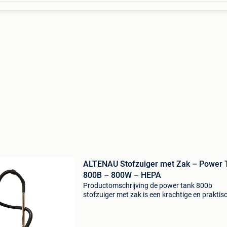
ALTENAU Stofzuiger met Zak – Power 
800B – 800W – HEPA
Productomschrijving de power tank 800b
stofzuiger met zak is een krachtige en praktis
stofzuiger voor dagelijks gebruik in huis. Dankz
duurzame 800w koperen motor , regelbare
zuigkracht , hepa