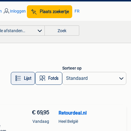
n
Inloggen
FR
Plaats zoekertje
lle afstanden…
Zoek
Sorteer op
Lijst
Foto’s
€ 69,95
Retourdeal.nl
Vandaag
Heel België
e