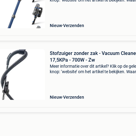
knop: ‘website’ om het artikel te bekijken. Wa
bestellen bij retourdeal.nl? Voor 15:00 besteld,
volgende werkdag in huis. 1 Jaar garantie op 
Nieuw
Verzenden
Stofzuiger zonder zak - Vacuum Cleane
17,5KPa - 700W - Zw
Meer informatie over dit artikel? Klik op de gel
knop: ‘website’ om het artikel te bekijken. Wa
bestellen bij retourdeal.nl? Voor 15:00 besteld,
volgende werkdag in huis. 1 Jaar garantie op 
Nieuw
Verzenden