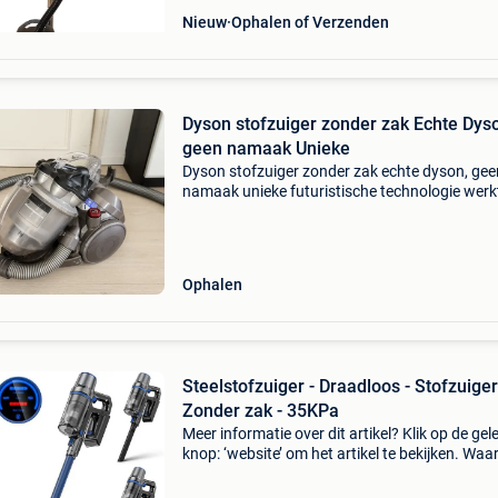
Nieuw
Ophalen of Verzenden
Dyson stofzuiger zonder zak Echte Dys
geen namaak Unieke
Dyson stofzuiger zonder zak echte dyson, gee
namaak unieke futuristische technologie werk
perfect, testen mogelijk. Zo goed als nieuw di
daason dajson stofzuiger stof zuiger vacuum
cleaner aspira
Ophalen
Steelstofzuiger - Draadloos - Stofzuiger
Zonder zak - 35KPa
Meer informatie over dit artikel? Klik op de gel
knop: ‘website’ om het artikel te bekijken. Wa
bestellen bij retourdeal.nl? Voor 15:00 besteld,
volgende werkdag in huis. 1 Jaar garantie op 