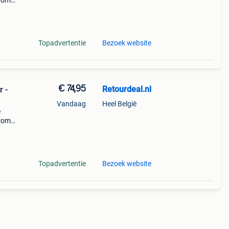
arom
al on
Topadvertentie
Bezoek website
€ 74,95
Retourdeal.nl
r -
Vandaag
Heel België
e
arom
al on
Topadvertentie
Bezoek website