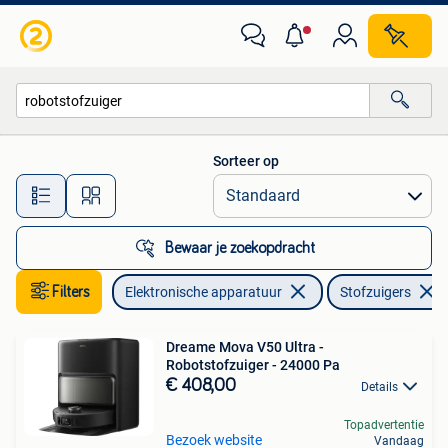
Stofzuigers
Sorteer op
Alle afstanden…
Bewaar je zoekopdracht
Filters
Elektronische apparatuur
Stofzuigers
Dreame Mova V50 Ultra -
Robotstofzuiger - 24000 Pa
€ 408,00
Details
Topadvertentie
Bezoek website
Vandaag