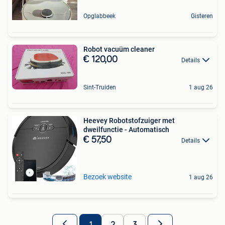
Opglabbeek
Gisteren
Robot vacuüm cleaner
€ 120,00
Details
Sint-Truiden
1 aug 26
Heevey Robotstofzuiger met
dweilfunctie - Automatisch
€ 57,50
Details
Bezoek website
1 aug 26
1
2
3