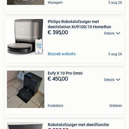
Waregem
5 aug 26
Philips Robotstofzuiger met
dweilstation XU9100/10 HomeRun
€ 395,00
Details
Bezoek website
5 aug 26
Eufy X 10 Pro Omni
€ 450,00
Details
Koekelare
Gisteren
Robotstofzuiger met dweilfunctie