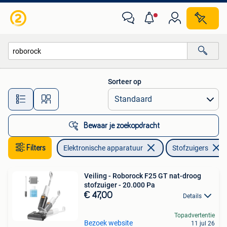
Stofzuigers
Sorteer op
Alle afstanden…
Bewaar je zoekopdracht
Filters
Elektronische apparatuur
Stofzuigers
Veiling - Roborock F25 GT nat-droog
stofzuiger - 20.000 Pa
€ 47,00
Details
Topadvertentie
Bezoek website
11 jul 26