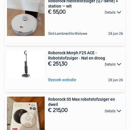
Roborock robotstofzuiger (Q7-serie) +
station — wit
€ 55,00
Details
Sint-Lambrechts-Woluwe
28 jun 26
Roborock Morph F25 ACE -
Robotstofzuiger - Nat en droog
€ 251,30
Details
Bezoek website
28 jun 26
Roborock S5 Max robotstofzuiger en
dweil
€ 215,00
Details