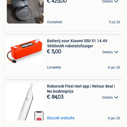
€ 425,00
Details
Oostakker
9 jul 26
Batterij voor Xiaomi S50 51 14.4V
5600mAh robotstofzuiger
€ 5,00
Details
Limelette
4 jan 26
Roborock Flexi met app | Retour deal |
Nu bodemprijs
€ 84,03
Details
Bezoek website
4 jan 26