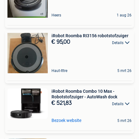
Heers
1 aug 26
iRobot Roomba RI3156 robotstofzuiger
€ 95,00
Details
Haut-Ittre
5 mrt 26
iRobot Roomba Combo 10 Max -
Robotstofzuiger - AutoWash dock
€ 521,83
Details
Bezoek website
5 mrt 26