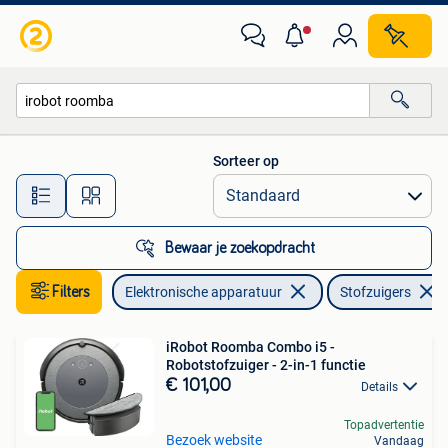
Stofzuigers
Sorteer op
Alle afstanden…
Bewaar je zoekopdracht
Filters
Elektronische apparatuur
Stofzuigers
iRobot Roomba Combo i5 -
Robotstofzuiger - 2-in-1 functie
€ 101,00
Details
Topadvertentie
Bezoek website
Vandaag