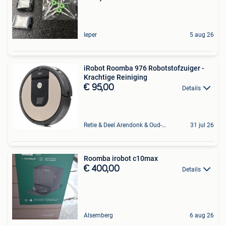
Ieper
5 aug 26
iRobot Roomba 976 Robotstofzuiger -
Krachtige Reiniging
€ 95,00
Details
Retie & Deel Arendonk & Oud-Turnhout
31 jul 26
Roomba irobot c10max
€ 400,00
Details
Alsemberg
6 aug 26