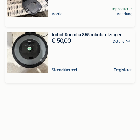
Topzoekertje
Veerle
Vandaag
Irobot Roomba 865 robotstofzuiger
€ 50,00
Details
Steenokkerzeel
Eergisteren