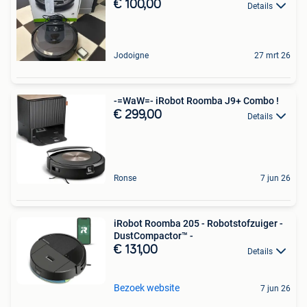
€ 100,00
Details
Jodoigne
27 mrt 26
-=WaW=- iRobot Roomba J9+ Combo !
€ 299,00
Details
Ronse
7 jun 26
iRobot Roomba 205 - Robotstofzuiger -
DustCompactor™ -
€ 131,00
Details
Bezoek website
7 jun 26