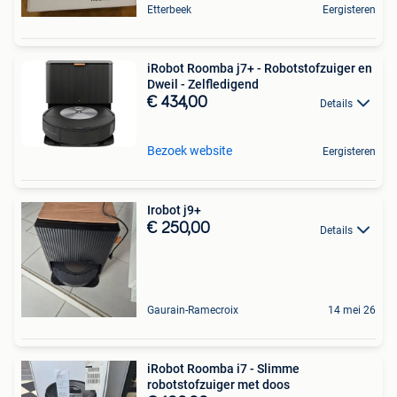
Etterbeek
Eergisteren
iRobot Roomba j7+ - Robotstofzuiger en
Dweil - Zelfledigend
€ 434,00
Details
Bezoek website
Eergisteren
Irobot j9+
€ 250,00
Details
Gaurain-Ramecroix
14 mei 26
iRobot Roomba i7 - Slimme
robotstofzuiger met doos