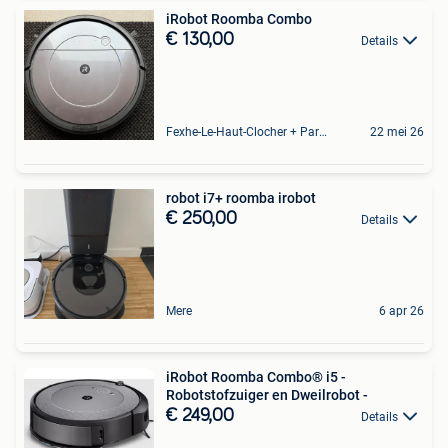
iRobot Roomba Combo
€ 130,00
Details
Fexhe-Le-Haut-Clocher + Partie De Momalle
22 mei 26
robot i7+ roomba irobot
€ 250,00
Details
Mere
6 apr 26
iRobot Roomba Combo® i5 -
Robotstofzuiger en Dweilrobot -
€ 249,00
Details