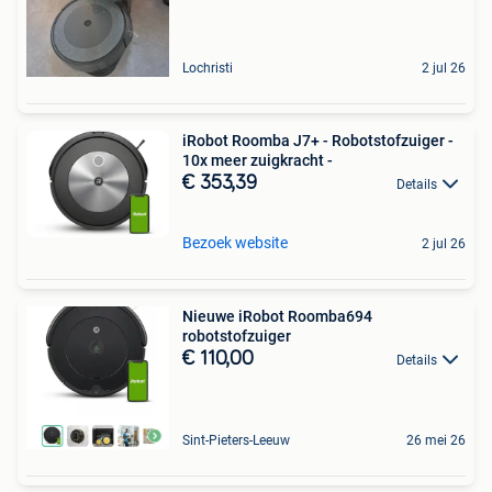
Lochristi
2 jul 26
iRobot Roomba J7+ - Robotstofzuiger -
10x meer zuigkracht -
€ 353,39
Details
Bezoek website
2 jul 26
Nieuwe iRobot Roomba694
robotstofzuiger
€ 110,00
Details
Sint-Pieters-Leeuw
26 mei 26