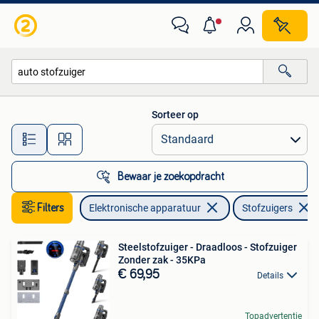
Stofzuigers
Sorteer op
Alle afstanden…
Bewaar je zoekopdracht
Filters
Elektronische apparatuur
Stofzuigers
Steelstofzuiger - Draadloos - Stofzuiger
Zonder zak - 35KPa
€ 69,95
Details
Topadvertentie