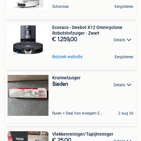
Schorisse
Eergisteren
Ecovacs - Deebot X12 Omnicyclone
Robotstofzuiger - Zwart
€ 1.259,00
Details
Bezoek website
Eergisteren
Kruimelzuiger
Bieden
Details
Ruien + Deel Van Avelgem En Waarmaarde
2 aug 26
Vlekkenreiniger/Tapijtreiniger
€ 25,00