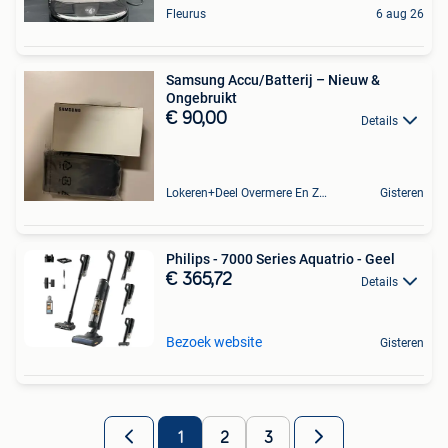
Fleurus
6 aug 26
Samsung Accu/Batterij – Nieuw &
Ongebruikt
€ 90,00
Details
Lokeren+Deel Overmere En Zele
Gisteren
Philips - 7000 Series Aquatrio - Geel
€ 365,72
Details
Bezoek website
Gisteren
1
2
3