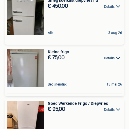
Smeg koelkast diepvries nu
€ 450,00
Details
Ath
3 aug 26
Kleine frigo
€ 75,00
Details
Begijnendijk
13 mei 26
Goed Werkende Frigo / Diepvries
€ 95,00
Details