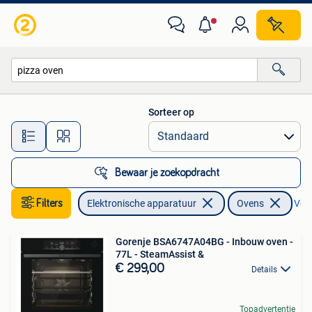
Ovens
Sorteer op
Alle afstanden…
Bewaar je zoekopdracht
Filters
Elektronische apparatuur
Ovens
Verw
Gorenje BSA6747A04BG - Inbouw oven -
77L - SteamAssist &
€ 299,00
Details
Topadvertentie