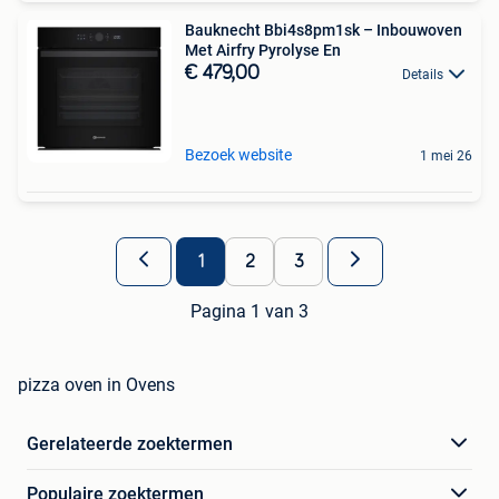
Bauknecht Bbi4s8pm1sk – Inbouwoven
Met Airfry Pyrolyse En
€ 479,00
Details
Bezoek website
1 mei 26
1
2
3
Pagina 1 van 3
pizza oven in Ovens
Gerelateerde zoektermen
Populaire zoektermen