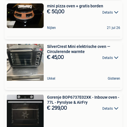
mini pizza oven + gratis borden
€ 50,00
Details
Nijlen
21 jul 26
SilverCrest Mini elektrische oven —
Circulerende warmte
€ 45,00
Details
Ukkel
Gisteren
Gorenje BOP6737E02XK - Inbouw oven -
77L - Pyrolyse & AirFry
€ 299,00
Details