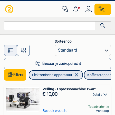
Koffiezetapparaten
Sorteer op
Alle afstanden…
Bewaar je zoekopdracht
Filters
Elektronische apparatuur
Koffiezetapparat
Veiling - Espressomachine zwart
€ 10,00
Details
Topadvertentie
Bezoek website
Vandaag