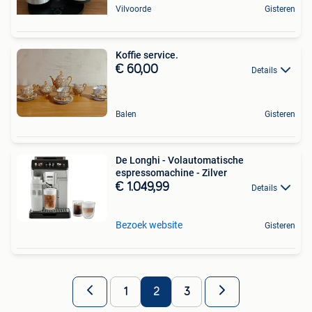
Vilvoorde
Gisteren
Koffie service.
€ 60,00
Details
Balen
Gisteren
De Longhi - Volautomatische
espressomachine - Zilver
€ 1.049,99
Details
Bezoek website
Gisteren
1
2
3