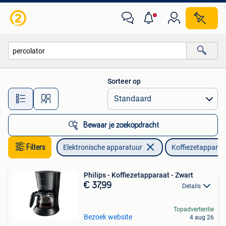
Koffiezetapparaten
Sorteer op
Alle afstanden…
Bewaar je zoekopdracht
Filters
Elektronische apparatuur
Koffiezetapparat
Philips - Koffiezetapparaat - Zwart
€ 37,99
Details
Topadvertentie
Bezoek website
4 aug 26