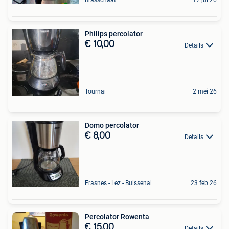
Brasschaat
17 jul 26
Philips percolator
€ 10,00
Details
Tournai
2 mei 26
Domo percolator
€ 8,00
Details
Frasnes - Lez - Buissenal
23 feb 26
Percolator Rowenta
€ 15,00
Details