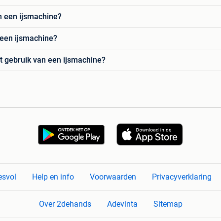
in een ijsmachine?
 een ijsmachine?
et gebruik van een ijsmachine?
esvol
Help en info
Voorwaarden
Privacyverklaring
Over 2dehands
Adevinta
Sitemap