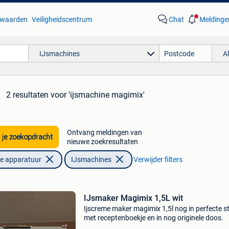
waarden
Veiligheidscentrum
Chat
Meldinge
IJsmachines
A
2 resultaten
voor 'ijsmachine magimix'
Ontvang meldingen van
 je zoekopdracht
nieuwe zoekresultaten
he apparatuur
IJsmachines
Verwijder filters
IJsmaker Magimix 1,5L wit
Ijscreme maker magimix 1,5l nog in perfecte s
met receptenboekje en in nog originele doos.