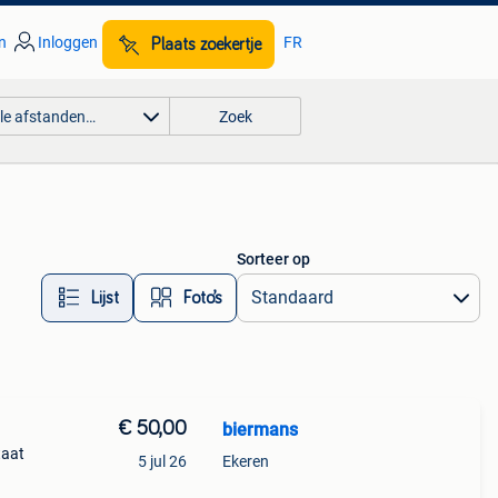
n
Inloggen
FR
Plaats zoekertje
lle afstanden…
Zoek
Sorteer op
Lijst
Foto’s
€ 50,00
biermans
taat
5 jul 26
Ekeren