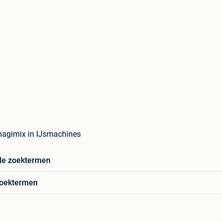
magimix in IJsmachines
de zoektermen
zoektermen