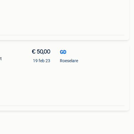
€ 50,00
GD
t
19 feb 23
Roeselare