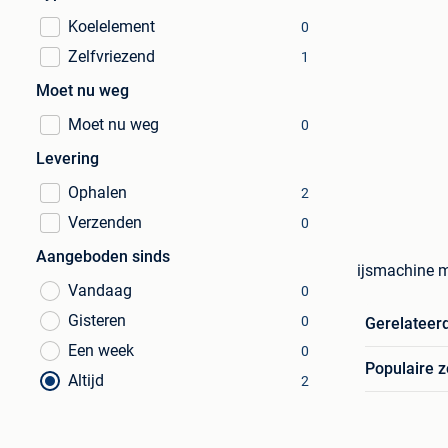
Koelelement
0
Zelfvriezend
1
Moet nu weg
Moet nu weg
0
Levering
Ophalen
2
Verzenden
0
Aangeboden sinds
ijsmachine 
Vandaag
0
Gisteren
0
Gerelateer
Een week
0
Populaire 
Altijd
2