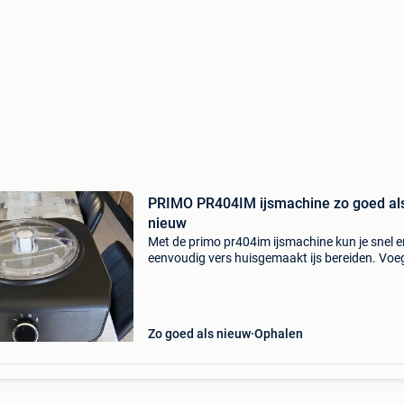
PRIMO PR404IM ijsmachine zo goed al
nieuw
Met de primo pr404im ijsmachine kun je snel e
eenvoudig vers huisgemaakt ijs bereiden. Voeg
ijsbereiding in de uitneembare kom en met sle
draai aan de knop maakt deze ijsmachine tot 
lite
Zo goed als nieuw
Ophalen