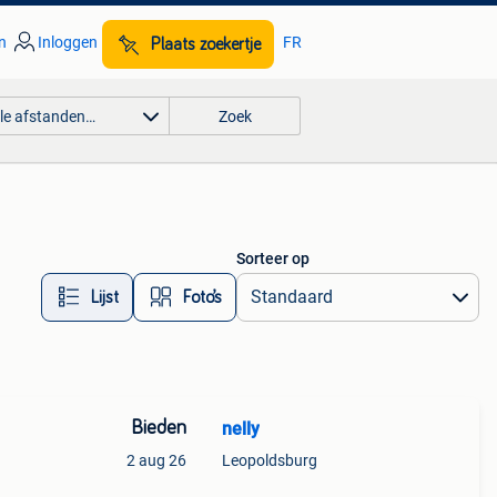
n
Inloggen
FR
Plaats zoekertje
lle afstanden…
Zoek
Sorteer op
Lijst
Foto’s
Bieden
nelly
2 aug 26
Leopoldsburg