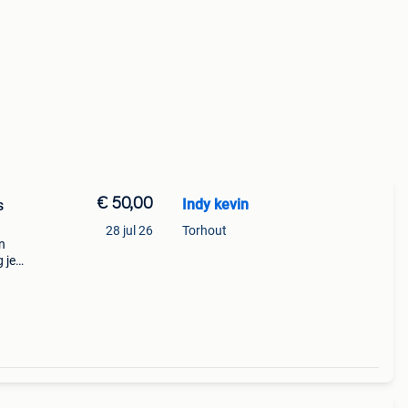
€ 50,00
Indy kevin
s
28 jul 26
Torhout
n
 je
chts 1
1,2