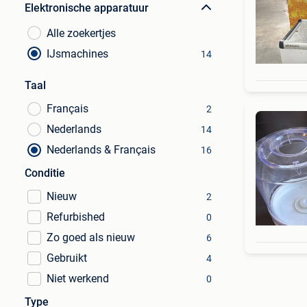
Elektronische apparatuur
Alle zoekertjes
IJsmachines
14
Taal
Français
2
Nederlands
14
Nederlands & Français
16
Conditie
Nieuw
2
Refurbished
0
Zo goed als nieuw
6
Gebruikt
4
Niet werkend
0
Type