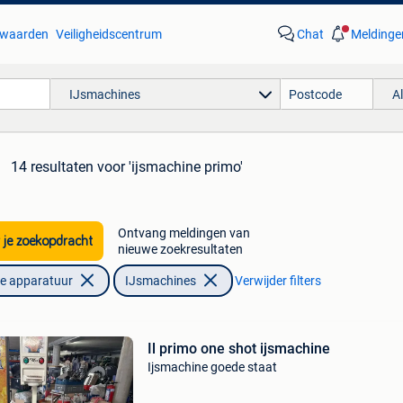
waarden
Veiligheidscentrum
Chat
Meldinge
IJsmachines
A
14 resultaten
voor 'ijsmachine primo'
Ontvang meldingen van
 je zoekopdracht
nieuwe zoekresultaten
he apparatuur
IJsmachines
Verwijder filters
Il primo one shot ijsmachine
Ijsmachine goede staat