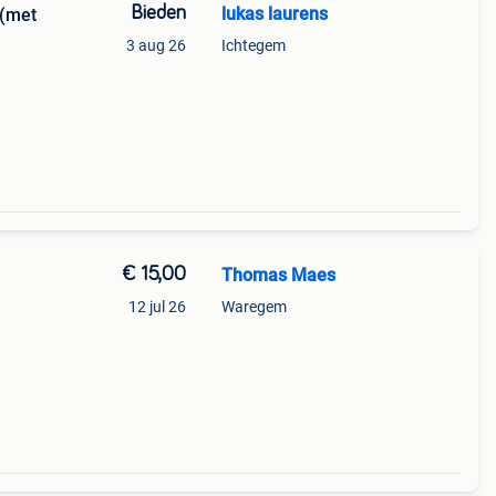
Bieden
lukas laurens
 (met
3 aug 26
Ichtegem
€ 15,00
Thomas Maes
12 jul 26
Waregem