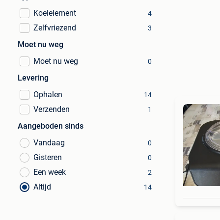
Koelelement
4
Zelfvriezend
3
Moet nu weg
Moet nu weg
0
Levering
Ophalen
14
Verzenden
1
Aangeboden sinds
Vandaag
0
Gisteren
0
Een week
2
Altijd
14