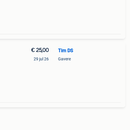
€ 25,00
Tim DS
29 jul 26
Gavere