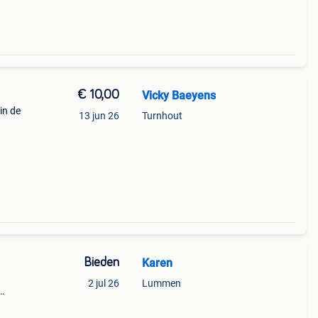
€ 10,00
Vicky Baeyens
in de
13 jun 26
Turnhout
Bieden
Karen
2 jul 26
Lummen
in de