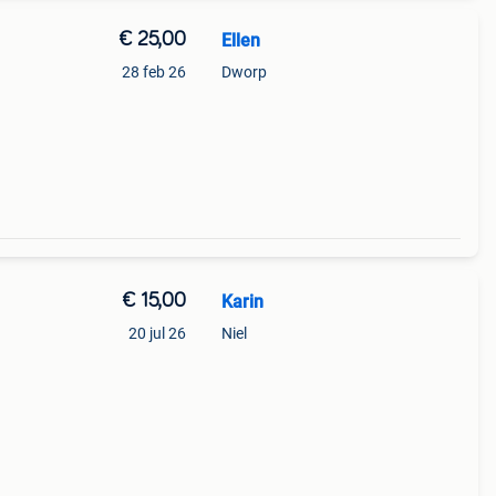
€ 25,00
Ellen
28 feb 26
Dworp
€ 15,00
Karin
20 jul 26
Niel