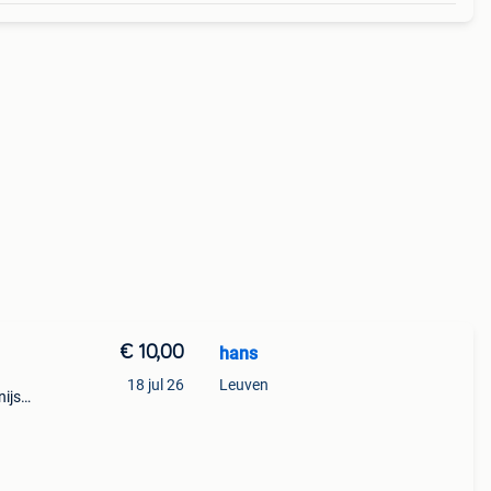
€ 10,00
hans
18 jul 26
Leuven
nijs