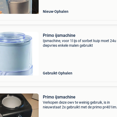
Nieuw
Ophalen
Primo ijsmachine
Ijsmachine, voor 1l ijs of sorbet kuip moet 24u 
diepvries enkele malen gebruikt
Gebruikt
Ophalen
Primo ijsmachine
Verkopen deze owv te weinig gebruik, is in
nieuwstaat 2x gebruikt met de primo pr401im
ijsmachine kun je snel en eenvoudig vers
huisgemaakt ijs bereiden. Voeg je ijsbereiding 