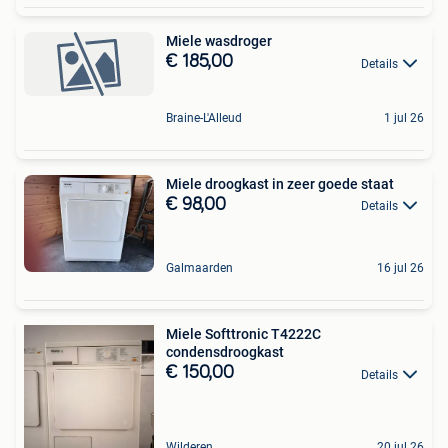
Miele wasdroger
€ 185,00
Details
Braine-L'Alleud
1 jul 26
Miele droogkast in zeer goede staat
€ 98,00
Details
Galmaarden
16 jul 26
Miele Softtronic T4222C
condensdroogkast
€ 150,00
Details
Wilderen
20 jul 26