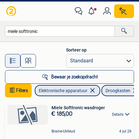
Droogkasten
Sorteer op
Alle afstanden…
Bewaar je zoekopdracht
Filters
Elektronische apparatuur
Droogkasten
Miele Softtronic wasdroger
€ 185,00
Details
Braine-L'Alleud
4 jul 26