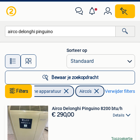
Airco's
Sorteer op
Alle afstanden…
Bewaar je zoekopdracht
Elektronische apparatuur
Filters
Airco's
Verwijder filters
Airco Delonghi Pinguino 8200 btu/h
€ 290,00
Details
Topzoekertje