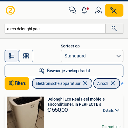
Airco's
Sorteer op
Alle afstanden…
Bewaar je zoekopdracht
Filters
Elektronische apparatuur
Airco's
Verw
Delonghi Eco Real Feel mobiele
airconditioner, in PERFECTE s
€ 550,00
Details
Topzoekertje