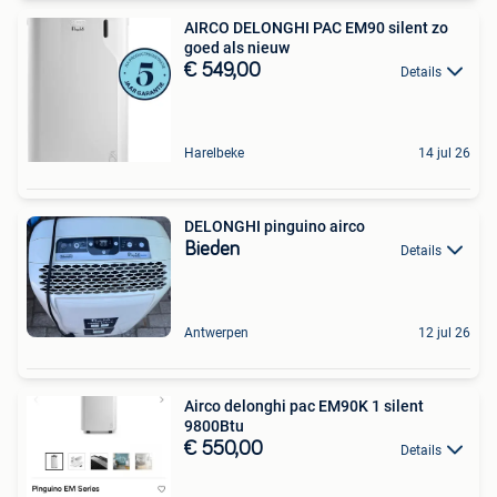
AIRCO DELONGHI PAC EM90 silent zo
goed als nieuw
€ 549,00
Details
Harelbeke
14 jul 26
DELONGHI pinguino airco
Bieden
Details
Antwerpen
12 jul 26
Airco delonghi pac EM90K 1 silent
9800Btu
€ 550,00
Details