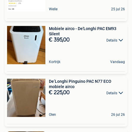
Welle
25 jul 26
Mobiele airco - De'Longhi PAC EM93
Silent
€ 395,00
Details
Kortrijk
Vandaag
De’Longhi Pinguino PAC N77 ECO
mobiele airco
€ 225,00
Details
Olen
26 jul 26