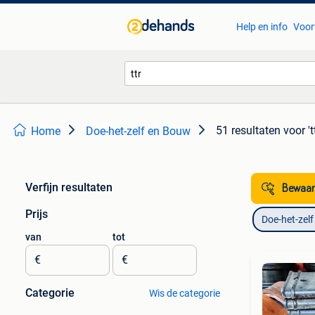
Help en info
Voor
51 resultaten
voor 'tt
Home
Doe-het-zelf en Bouw
Verfijn resultaten
Bewaar
Prijs
Doe-het-zel
van
tot
€
€
Categorie
Wis de categorie