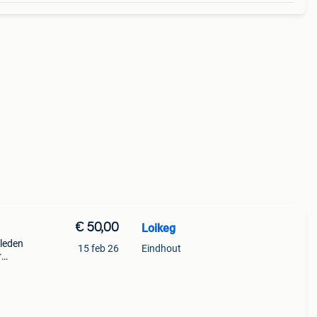
€ 50,00
Loikeg
eleden
15 feb 26
Eindhout
r
et
ele