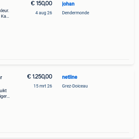
€ 150,00
johan
leur.
4 aug 26
Dendermonde
. Kan
lot
€ 1.250,00
netline
r
15 mrt 26
Grez-Doiceau
uikt
iger
s 4700