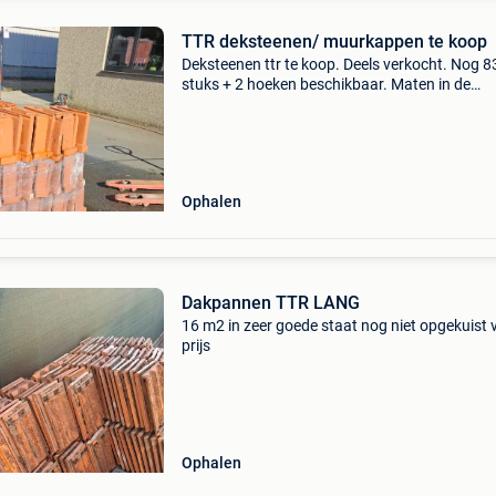
TTR deksteenen/ muurkappen te koop
Deksteenen ttr te koop. Deels verkocht. Nog 8
stuks + 2 hoeken beschikbaar. Maten in de
foto&#39;s details. Zijn nooit in cement geplaa
geen cement resten onderkant ) allemaal gew
en kl
Ophalen
Dakpannen TTR LANG
16 m2 in zeer goede staat nog niet opgekuist 
prijs
Ophalen