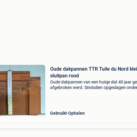
Oude dakpannen TTR Tuile du Nord kle
sluitpan rood
Oude dakpannen van een huisje dat 40 jaar g
afgebroken werd. Sindsdien opgeslagen onde
golfplaten. - Ttr tuile du nord kleine sluitpan m
dubbele sluiting, 32 x 23 cm natuurrood ... Enk
ttr
Gebruikt
Ophalen