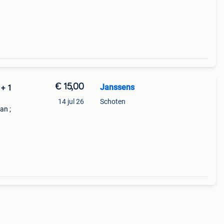
€ 15,00
Janssens
+ 1
14 jul 26
Schoten
an ;