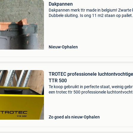
Dakpannen
Dakpannen merk ttr made in belgium! Zwarte k
Dubbele sluiting. Is ong 11 m2 staan op pallet
met heftruck geladen worden. Prijs is voor het 
ophalen in diksmuide
Nieuw
Ophalen
TROTEC professionele luchtontvochtige
TTR 500
Te koop gebruikt in perfecte staat, weinig gebr
een trotec ttr 500 professionele luchtontvocht
verwijdert vocht en droogt de lucht nieuwprij
euro. Doe een redelijk bod gezien de nieuwpri
Zo goed als nieuw
Ophalen