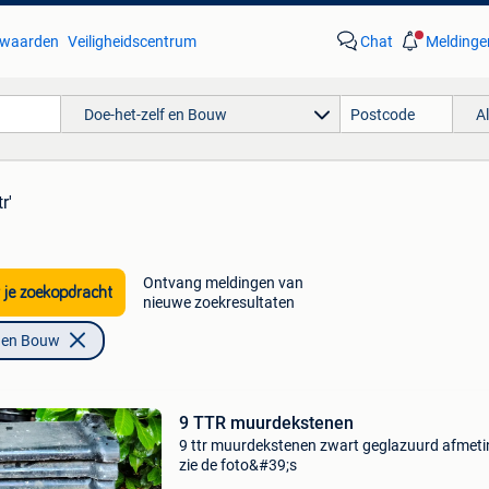
waarden
Veiligheidscentrum
Chat
Meldinge
Doe-het-zelf en Bouw
A
r'
Ontvang meldingen van
 je zoekopdracht
nieuwe zoekresultaten
f en Bouw
9 TTR muurdekstenen
9 ttr muurdekstenen zwart geglazuurd afmet
zie de foto&#39;s