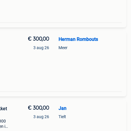
€ 300,00
Herman Rombouts
3 aug 26
Meer
€ 300,00
Jan
kket
3 aug 26
Tielt
€300
en in