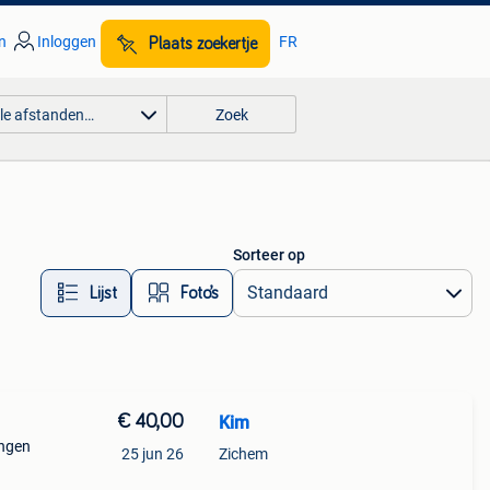
n
Inloggen
FR
Plaats zoekertje
lle afstanden…
Zoek
Sorteer op
Lijst
Foto’s
€ 40,00
Kim
ingen
25 jun 26
Zichem