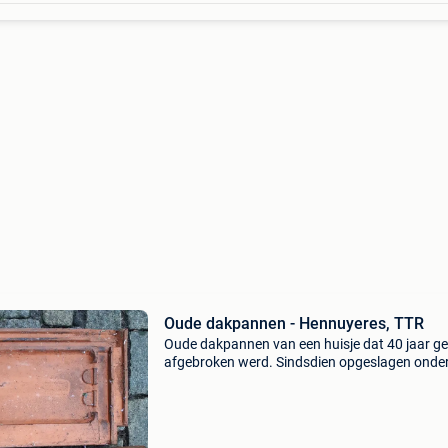
Oude dakpannen - Hennuyeres, TTR
Oude dakpannen van een huisje dat 40 jaar g
afgebroken werd. Sindsdien opgeslagen onde
golfplaten. - Ttr tuile du nord kleine sluitpan m
dubbele sluiting, 32 x 23 cm natuurrood ... Enk
ttr