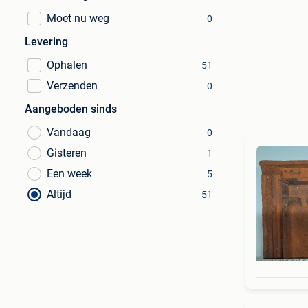
Moet nu weg
0
Levering
Ophalen
51
Verzenden
0
Aangeboden sinds
Vandaag
0
Gisteren
1
Een week
5
Altijd
51