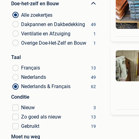
Doe-het-zelf en Bouw
Alle zoekertjes
Dakpannen en Dakbedekking
49
Ventilatie en Afzuiging
1
Overige Doe-Het-Zelf en Bouw
1
Taal
Français
13
Nederlands
49
Nederlands & Français
62
Conditie
Nieuw
3
Zo goed als nieuw
13
Gebruikt
19
Moet nu weg