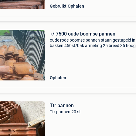
Gebruikt
Ophalen
+/-7500 oude boomse pannen
​oude rode boomse pannen staan gestapeld in
bakken 450st/bak afmeting 25 breed 35 hoog 
potelberg tuca 0476/210803
Ophalen
Ttr pannen
Ttr pannen 20 st