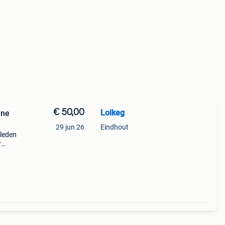
€ 50,00
Loikeg
ine
29 jun 26
Eindhout
eleden
r
et
ele