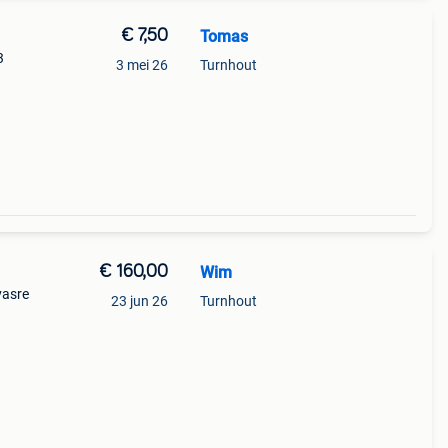
€ 7,50
Tomas
3
3 mei 26
Turnhout
tst (
assen
€ 160,00
Wim
vasre
23 jun 26
Turnhout