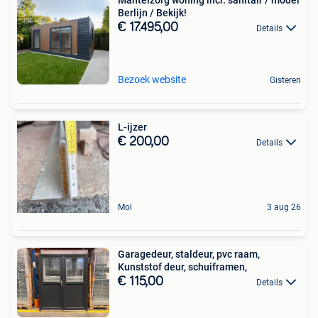
Mantelzorg woning incl. sanitair / model
Berlijn / Bekijk!
€ 17.495,00
Details
Bezoek website
Gisteren
L-ijzer
€ 200,00
Details
Mol
3 aug 26
Garagedeur, staldeur, pvc raam,
Kunststof deur, schuiframen,
€ 115,00
Details