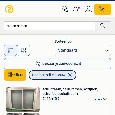
Doe-het-zelf en Bouw
Sorteer op
Alle afstanden…
Bewaar je zoekopdracht
Filters
Doe-het-zelf en Bouw
schuifraam, deur, ramen, kozijnen,
schuifpui, schuifraam
€ 115,00
Details