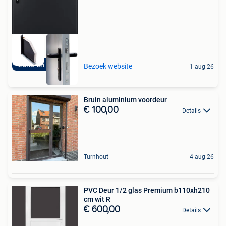
Zulte en Schoten
Bezoek website
1 aug 26
Bruin aluminium voordeur
€ 100,00
Details
Turnhout
4 aug 26
PVC Deur 1/2 glas Premium b110xh210
cm wit R
€ 600,00
Details