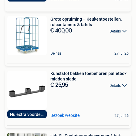
Grote opruiming – Keukentoestellen,
rolcontainers & tafels
€ 400,00
Details
Deinze
27 jul 26
Kunststof bakken toebehoren palletbox
midden slede
€ 25,95
Details
Nu extra voordelig
Bezoek website
27 jul 26
vidaXL Containerombouw voor 1 bak