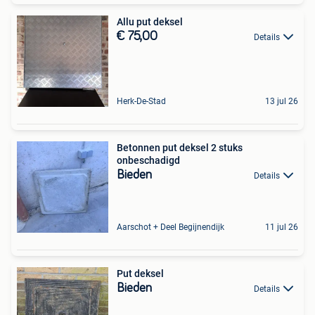
Allu put deksel
€ 75,00
Details
Herk-De-Stad
13 jul 26
Betonnen put deksel 2 stuks
onbeschadigd
Bieden
Details
Aarschot + Deel Begijnendijk
11 jul 26
Put deksel
Bieden
Details