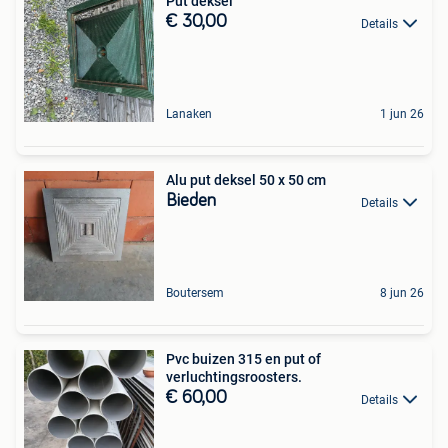
Put deksel
€ 30,00
Details
Lanaken
1 jun 26
Alu put deksel 50 x 50 cm
Bieden
Details
Boutersem
8 jun 26
Pvc buizen 315 en put of
verluchtingsroosters.
€ 60,00
Details