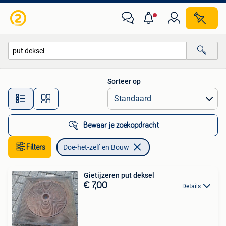
Doe-het-zelf en Bouw
Sorteer op
Alle afstanden…
Bewaar je zoekopdracht
Filters
Doe-het-zelf en Bouw
Gietijzeren put deksel
€ 7,00
Details