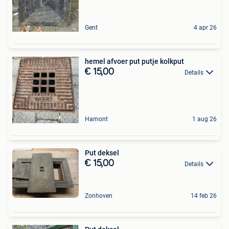
Gent
4 apr 26
hemel afvoer put putje kolkput
€ 15,00
Details
Hamont
1 aug 26
Put deksel
€ 15,00
Details
Zonhoven
14 feb 26