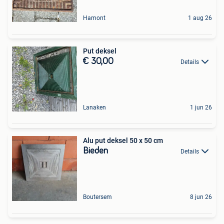
Hamont
1 aug 26
Put deksel
€ 30,00
Details
Lanaken
1 jun 26
Alu put deksel 50 x 50 cm
Bieden
Details
Boutersem
8 jun 26