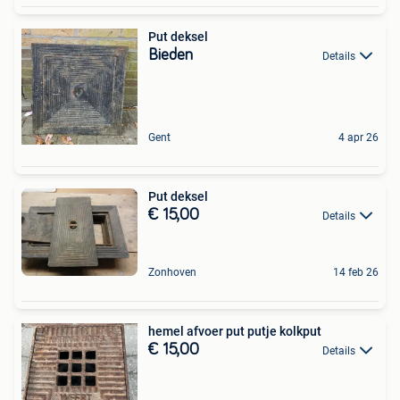
Put deksel
Bieden
Details
Gent
4 apr 26
Put deksel
€ 15,00
Details
Zonhoven
14 feb 26
hemel afvoer put putje kolkput
€ 15,00
Details