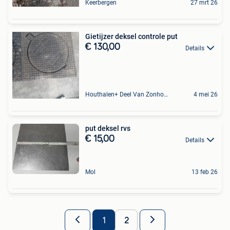
Keerbergen
27 mrt 26
Gietijzer deksel controle put
€ 130,00
Details
Houthalen+ Deel Van Zonhoven En Zolder
4 mei 26
put deksel rvs
€ 15,00
Details
Mol
13 feb 26
1
2