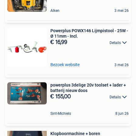
Alken
3 mei 26
Powerplus POWX146 Lijmpistool - 25W -
Ø 11mm - Incl.
€ 16,99
Details
Bezoek website
3 mei 26
powerplus 3delige 20v toolset + lader +
batterij nieuw doos
€ 155,00
Details
Sint-Michiels
8 jun 26
Klopboormachine + boren