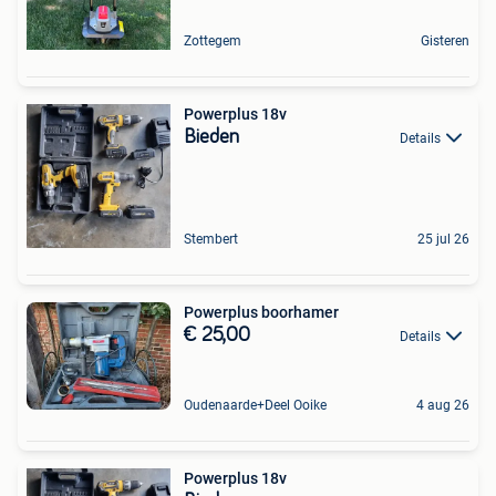
Zottegem
Gisteren
Powerplus 18v
Bieden
Details
Stembert
25 jul 26
Powerplus boorhamer
€ 25,00
Details
Oudenaarde+Deel Ooike
4 aug 26
Powerplus 18v