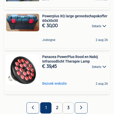
Powerplus XQ large gereedschapskoffer
60x30x30
€ 30,00
Details
Jodoigne
2 aug 26
Panacea PowerPlus Rood en Nabij
Infraroodlicht Therapie Lamp
€ 39,45
Details
Bezoek website
2 aug 26
1
2
3