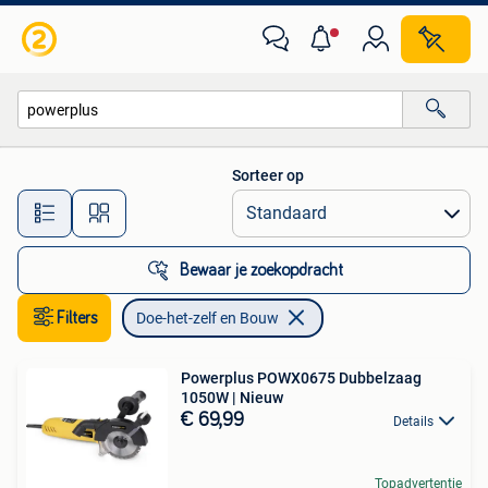
Doe-het-zelf en Bouw
Sorteer op
Alle afstanden…
Bewaar je zoekopdracht
Filters
Doe-het-zelf en Bouw
Powerplus POWX0675 Dubbelzaag
1050W | Nieuw
€ 69,99
Details
Topadvertentie