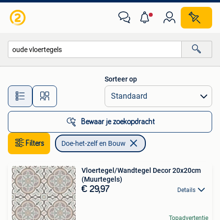
Doe-het-zelf en Bouw
Sorteer op
Alle afstanden…
Bewaar je zoekopdracht
Filters
Doe-het-zelf en Bouw
Vloertegel/Wandtegel Decor 20x20cm
(Muurtegels)
€ 29,97
Details
Topadvertentie