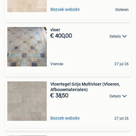
Bezoek website
Gisteren
vloer
€ 400,00
Details
Vremde
27 jul 26
Vloertegel Grijs Multivloer (Vloeren,
Afbouwmaterialen)
€ 38,50
Details
Bezoek website
27 jul 26