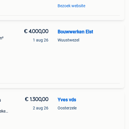
Bezoek website
€ 4.000,00
Bouwwerken Elst
m²
1 aug 26
Wuustwezel
€ 1.300,00
Yves vds
ks
2 aug 26
Oosterzele
eke