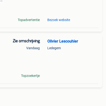
n
jk i
Topadvertentie
Bezoek website
Zie omschrijving
Olivier Lescouhier
Vandaag
Ledegem
Topzoekertje