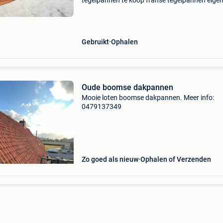
tegelpannen te koop franse tegelpannen eige
import rechtstreeks uit frankrijk. Vrijblijvend te
bezichtigen op afspraak! Vlotte afhaling mogeli
Gebruikt
Ophalen
Oude boomse dakpannen
Mooie loten boomse dakpannen. Meer info:
0479137349
Zo goed als nieuw
Ophalen of Verzenden