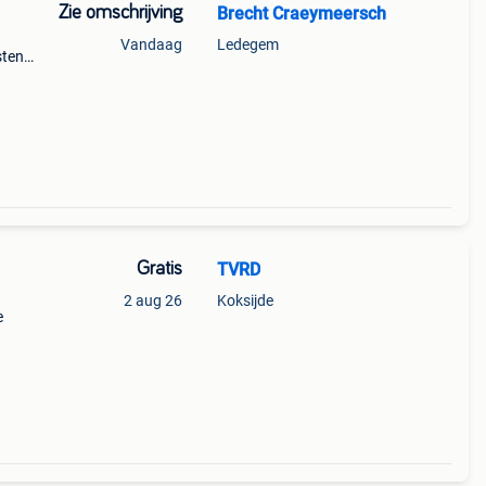
Zie omschrijving
Brecht Craeymeersch
Vandaag
Ledegem
sten
Gratis
TVRD
2 aug 26
Koksijde
e