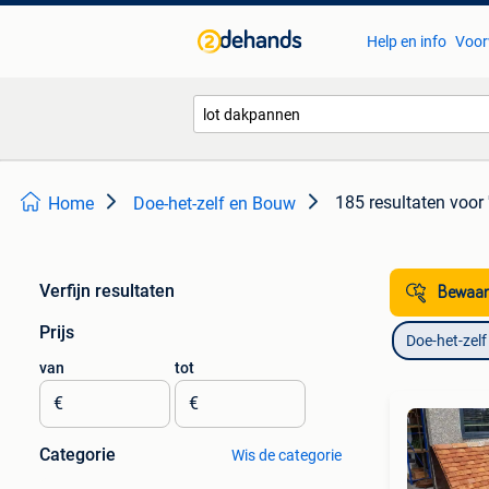
Help en info
Voor
185 resultaten
voor 
Home
Doe-het-zelf en Bouw
Verfijn resultaten
Bewaar
Prijs
Doe-het-zel
van
tot
€
€
Categorie
Wis de categorie