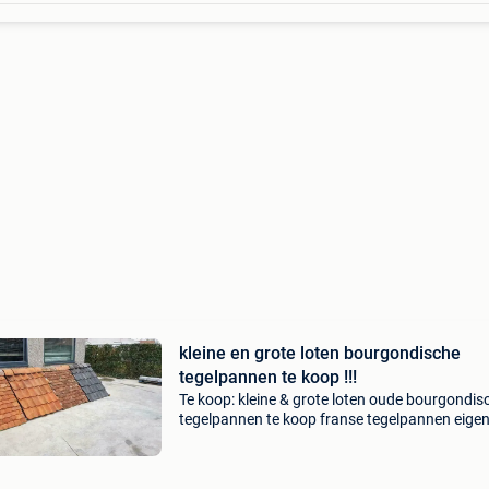
kleine en grote loten bourgondische
tegelpannen te koop !!!
Te koop: kleine & grote loten oude bourgondis
tegelpannen te koop franse tegelpannen eige
import rechtstreeks uit frankrijk. Vrijblijvend te
bezichtigen op afspraak! Vlotte afhaling mogeli