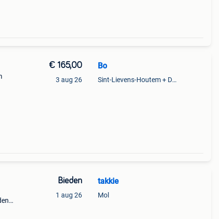
€ 165,00
Bo
n
3 aug 26
Sint-Lievens-Houtem + Deel Oombergen
Bieden
takkie
1 aug 26
Mol
den