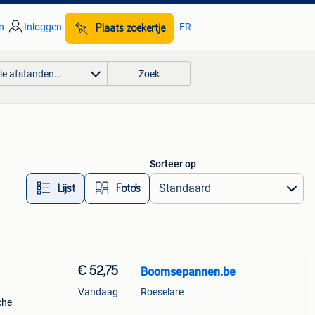
n
Inloggen
FR
Plaats zoekertje
lle afstanden…
Zoek
Sorteer op
Lijst
Foto’s
€ 52,75
Boomsepannen.be
Vandaag
Roeselare
che