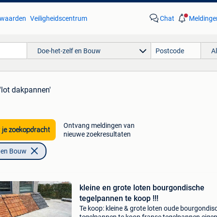
waarden
Veiligheidscentrum
Chat
Meldinge
Doe-het-zelf en Bouw
A
'lot dakpannen'
Ontvang meldingen van
 je zoekopdracht
nieuwe zoekresultaten
f en Bouw
kleine en grote loten bourgondische
tegelpannen te koop !!!
Te koop: kleine & grote loten oude bourgondis