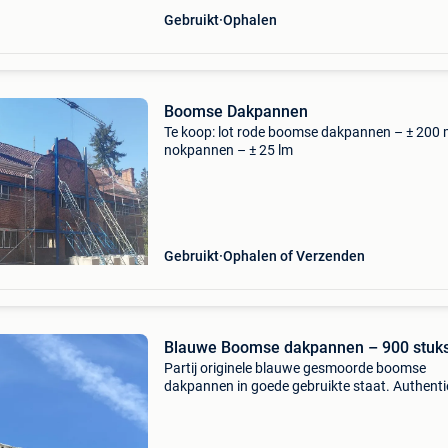
Gebruikt
Ophalen
Boomse Dakpannen
Te koop: lot rode boomse dakpannen – ± 200 
nokpannen – ± 25 lm
Gebruikt
Ophalen of Verzenden
Blauwe Boomse dakpannen – 900 stu
Partij originele blauwe gesmoorde boomse
dakpannen in goede gebruikte staat. Authenti
blauwe boomse pannen met karaktervolle
uitstraling ideaal voor renovatie van hoeves,
landelijke woningen, schur