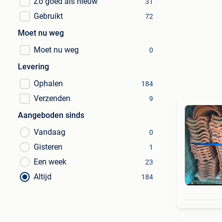
Zo goed als nieuw
31
Gebruikt
72
Moet nu weg
Moet nu weg
0
Levering
Ophalen
184
Verzenden
9
Aangeboden sinds
Vandaag
0
Gisteren
1
Een week
23
Altijd
184