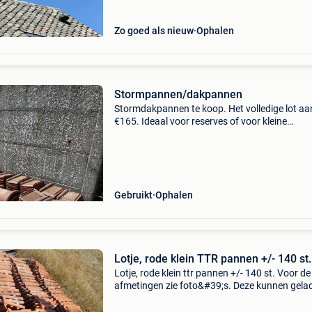
Zo goed als nieuw
Ophalen
Stormpannen/dakpannen
Stormdakpannen te koop. Het volledige lot aa
€165. Ideaal voor reserves of voor kleine
dakwerken. 242 Stuks dakpannen 10 stuks
nokpannen 20 stuks kantpannen
Gebruikt
Ophalen
Lotje, rode klein TTR pannen +/- 140 st.
Lotje, rode klein ttr pannen +/- 140 st. Voor de
afmetingen zie foto&#39;s. Deze kunnen gela
worden op de aanhangwagen aan de stapel.