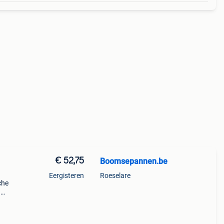
€ 52,75
Boomsepannen.be
Eergisteren
Roeselare
che
n
jk i