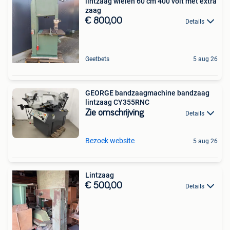
lintzaag wielen 60 cm 400 volt met extra
zaag
€ 800,00
Details
Geetbets
5 aug 26
GEORGE bandzaagmachine bandzaag
lintzaag CY355RNC
Zie omschrijving
Details
Bezoek website
5 aug 26
Lintzaag
€ 500,00
Details