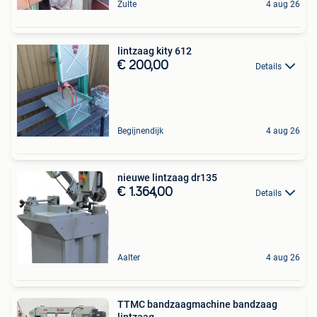
Zulte
4 aug 26
lintzaag kity 612
€ 200,00
Details
Begijnendijk
4 aug 26
nieuwe lintzaag dr135
€ 1.364,00
Details
Aalter
4 aug 26
TTMC bandzaagmachine bandzaag
lintzaag