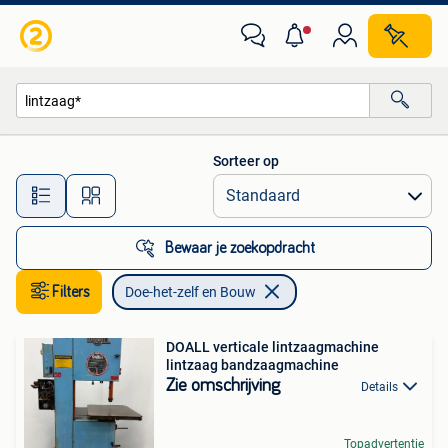
Doe-het-zelf en Bouw
Sorteer op
Alle afstanden…
Bewaar je zoekopdracht
Filters
Doe-het-zelf en Bouw
DOALL verticale lintzaagmachine
lintzaag bandzaagmachine
Zie omschrijving
Details
Topadvertentie