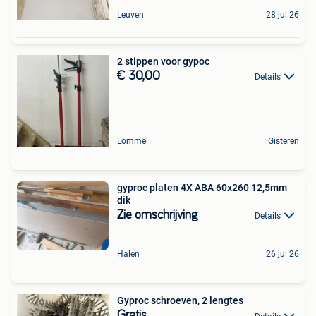
Leuven
28 jul 26
2 stippen voor gypoc
€ 30,00
Details
Lommel
Gisteren
gyproc platen 4X ABA 60x260 12,5mm
dik
Zie omschrijving
Details
Halen
26 jul 26
Gyproc schroeven, 2 lengtes
Gratis