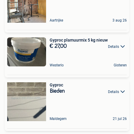
Aartrijke
3 aug 26
Gyproc plamuurmix 5 kg nieuw
€ 27,00
Details
Westerlo
Gisteren
Gyproc
Bieden
Details
Maldegem
21 jul 26