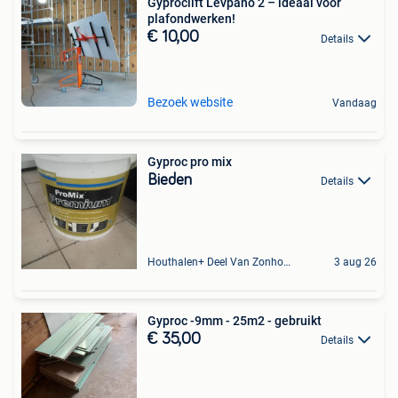
Gyproclift Levpano 2 – ideaal voor
plafondwerken!
€ 10,00
Details
Bezoek website
Vandaag
Gyproc pro mix
Bieden
Details
Houthalen+ Deel Van Zonhoven En Zolder
3 aug 26
Gyproc -9mm - 25m2 - gebruikt
€ 35,00
Details