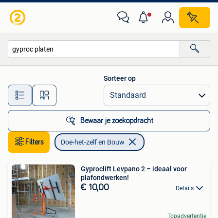
Doe-het-zelf en Bouw
Sorteer op
Alle afstanden…
Bewaar je zoekopdracht
Filters
Doe-het-zelf en Bouw
Gyproclift Levpano 2 – ideaal voor
plafondwerken!
€ 10,00
Details
Topadvertentie