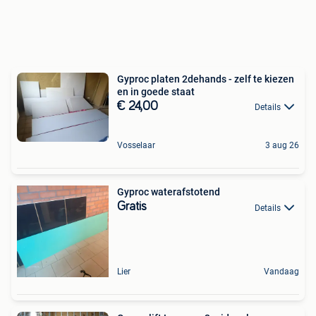
Gyproc platen 2dehands - zelf te kiezen
en in goede staat
€ 24,00
Details
Vosselaar
3 aug 26
Gyproc waterafstotend
Gratis
Details
Lier
Vandaag