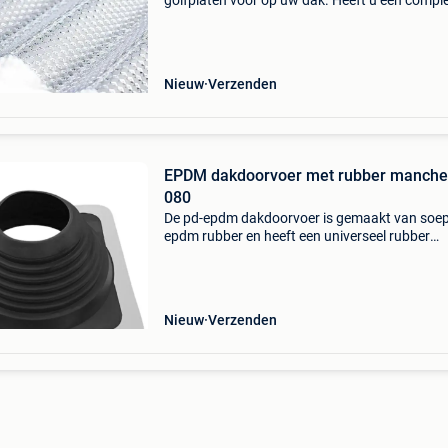
golfplaten voor op uw dak. Heeft u een compl
bouwpakket nodig? Neemt contact op met on
S&v stegplattenversand , is een groothandel e
levert vanuit
Nieuw
Verzenden
EPDM dakdoorvoer met rubber manche
080
De pd-epdm dakdoorvoer is gemaakt van soep
epdm rubber en heeft een universeel rubber
manchet voor diameters ø80 t/m ø160 mm . 
gebruikt ’m als dakdoorvoer op uiteenlopende
dakprofielen, zoals gol
Nieuw
Verzenden