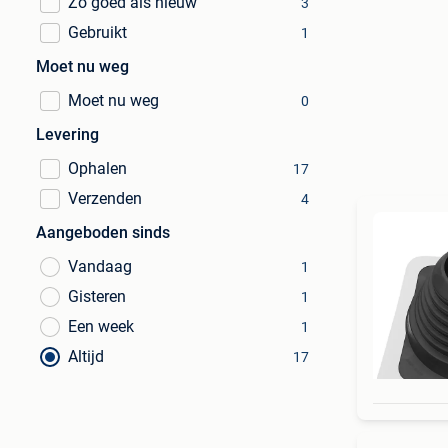
Zo goed als nieuw
3
Gebruikt
1
Moet nu weg
Moet nu weg
0
Levering
Ophalen
17
Verzenden
4
Aangeboden sinds
Vandaag
1
Gisteren
1
Een week
1
Altijd
17