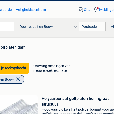
waarden
Veiligheidscentrum
Chat
Meldinge
Doe-het-zelf en Bouw
A
golfplaten dak'
Ontvang meldingen van
 je zoekopdracht
nieuwe zoekresultaten
f en Bouw
Polycarbonaat golfplaten honingraat
structuur
Hoogwaardig kwaliteit polycarbonaat voor u