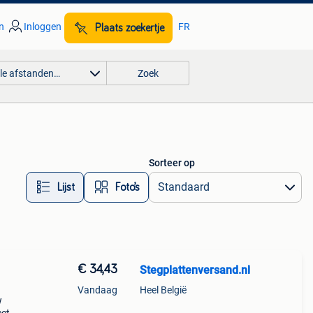
n
Inloggen
FR
Plaats zoekertje
lle afstanden…
Zoek
Sorteer op
Lijst
Foto’s
€ 34,43
Stegplattenversand.nl
Vandaag
Heel België
w