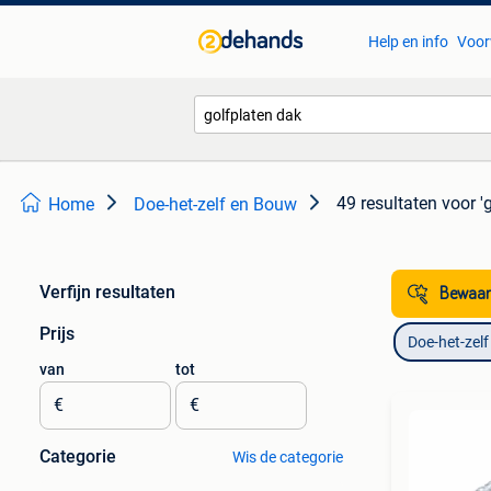
Help en info
Voor
49 resultaten
voor '
Home
Doe-het-zelf en Bouw
Verfijn resultaten
Bewaar
Prijs
Doe-het-zel
van
tot
€
€
Categorie
Wis de categorie