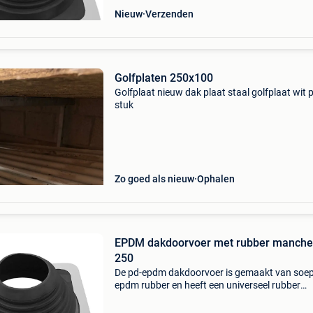
Nieuw
Verzenden
Golfplaten 250x100
Golfplaat nieuw dak plaat staal golfplaat wit 
stuk
Zo goed als nieuw
Ophalen
EPDM dakdoorvoer met rubber manche
250
De pd-epdm dakdoorvoer is gemaakt van soep
epdm rubber en heeft een universeel rubber
manchet voor diameters ø250 t/m ø500 mm .
gebruikt deze dakdoorvoer op verschillende