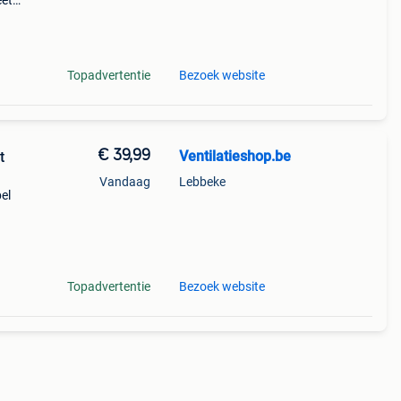
eet
s.
n
Topadvertentie
Bezoek website
€ 39,99
Ventilatieshop.be
t
Vandaag
Lebbeke
el
Je
Topadvertentie
Bezoek website