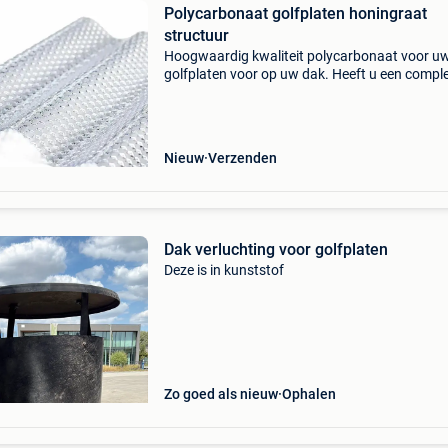
Polycarbonaat golfplaten honingraat
structuur
Hoogwaardig kwaliteit polycarbonaat voor u
golfplaten voor op uw dak. Heeft u een compl
bouwpakket nodig? Neemt contact op met on
S&v stegplattenversand , is een groothandel e
levert vanuit
Nieuw
Verzenden
Dak verluchting voor golfplaten
Deze is in kunststof
Zo goed als nieuw
Ophalen