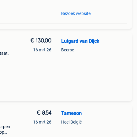
Bezoek website
€ 130,00
Lutgard van Dijck
16 mrt 26
Beerse
taat.
€ 8,54
Tameson
16 mrt 26
Heel België
orpen
 op