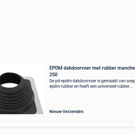
EPDM dakdoorvoer met rubber manche
250
De pd-epdm dakdoorvoer is gemaakt van soep
epdm rubber en heeft een universeel rubber
manchet voor diameters ø250 t/m ø500 mm .
gebruikt deze dakdoorvoer op verschillende
dakprofielen, zoals golf
Nieuw
Verzenden