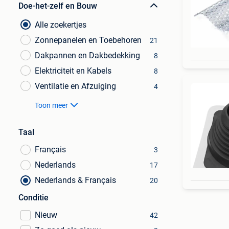
Doe-het-zelf en Bouw
Alle zoekertjes
Zonnepanelen en Toebehoren
21
Dakpannen en Dakbedekking
8
Elektriciteit en Kabels
8
Ventilatie en Afzuiging
4
Toon meer
Taal
Français
3
Nederlands
17
Nederlands & Français
20
Conditie
Nieuw
42