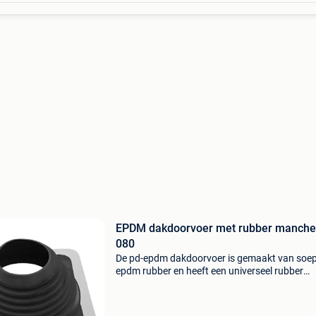
EPDM dakdoorvoer met rubber manche
080
De pd-epdm dakdoorvoer is gemaakt van soep
epdm rubber en heeft een universeel rubber
manchet voor diameters ø80 t/m ø160 mm . 
gebruikt ’m als dakdoorvoer op uiteenlopende
dakprofielen, zoals gol