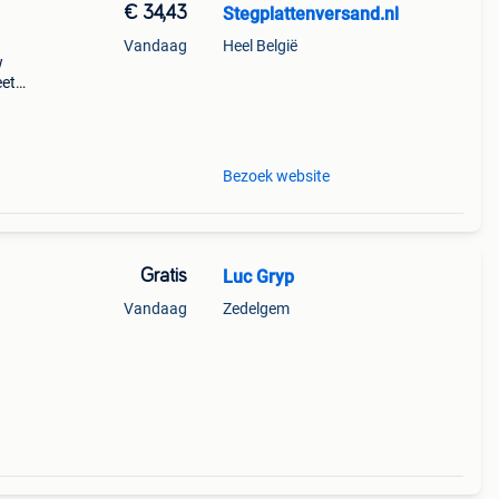
€ 34,43
Stegplattenversand.nl
Vandaag
Heel België
w
eet
s.
n
Bezoek website
Gratis
Luc Gryp
Vandaag
Zedelgem