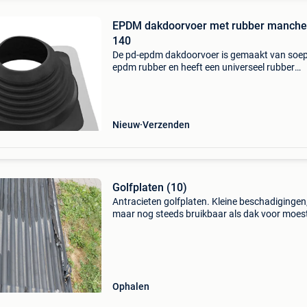
EPDM dakdoorvoer met rubber manche
140
De pd-epdm dakdoorvoer is gemaakt van soep
epdm rubber en heeft een universeel rubber
manchet voor diameters ø140 t/m ø280 mm .
dakdoorvoer is geschikt voor verschillende
dakprofielen, zoals go
Nieuw
Verzenden
Golfplaten (10)
Antracieten golfplaten. Kleine beschadigingen
maar nog steeds bruikbaar als dak voor moes
e.d. 10 Stuks afmetingen: 90cm x 200 cm
Ophalen