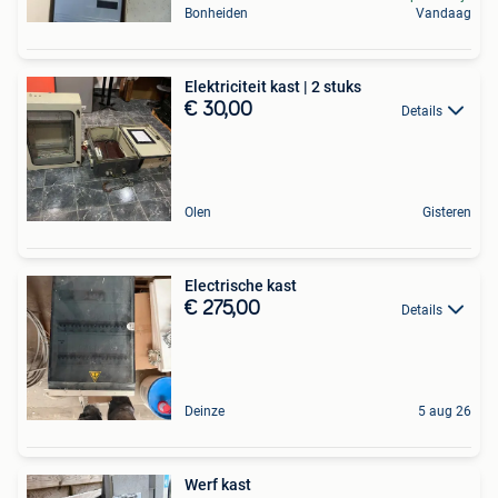
Bonheiden
Vandaag
Elektriciteit kast | 2 stuks
€ 30,00
Details
Olen
Gisteren
Electrische kast
€ 275,00
Details
Deinze
5 aug 26
Werf kast