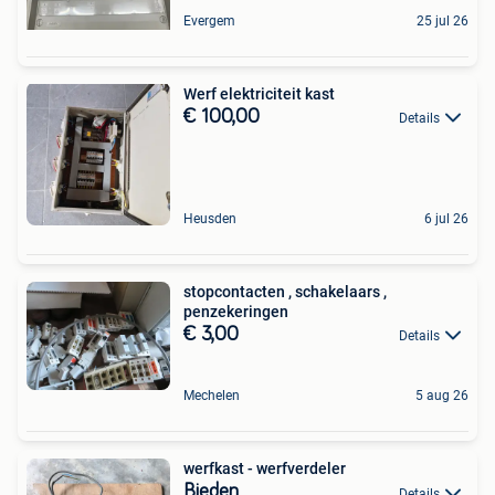
Evergem
25 jul 26
Werf elektriciteit kast
€ 100,00
Details
Heusden
6 jul 26
stopcontacten , schakelaars ,
penzekeringen
€ 3,00
Details
Mechelen
5 aug 26
werfkast - werfverdeler
Bieden
Details