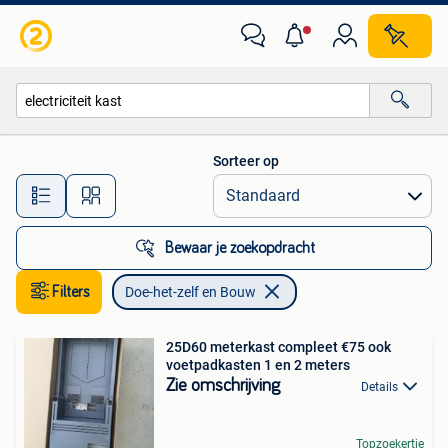
Doe-het-zelf en Bouw
Sorteer op
Alle afstanden…
Bewaar je zoekopdracht
Filters
Doe-het-zelf en Bouw
25D60 meterkast compleet €75 ook
voetpadkasten 1 en 2 meters
Zie omschrijving
Details
Topzoekertje