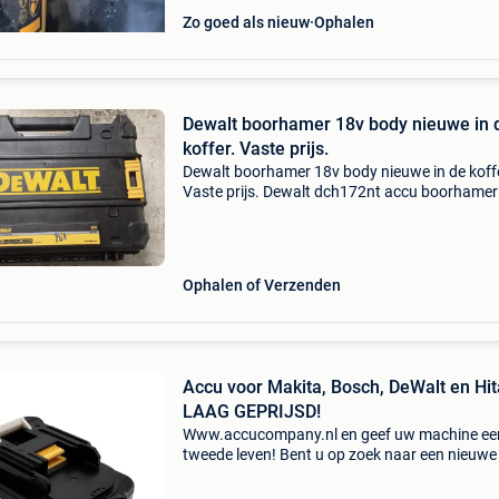
Zo goed als nieuw
Ophalen
Dewalt boorhamer 18v body nieuwe in 
koffer. Vaste prijs.
Dewalt boorhamer 18v body nieuwe in de koff
Vaste prijs. Dewalt dch172nt accu boorhamer 
sds-plus | 18v xr | 16 mm | 1.4 | Excl. Accu en la
dch172nt-xj
Ophalen of Verzenden
Accu voor Makita, Bosch, DeWalt en Hit
LAAG GEPRIJSD!
Www.accucompany.nl en geef uw machine ee
tweede leven! Bent u op zoek naar een nieuwe
voor uw makita, bosch, dewalt, hitachi machi
Dan bent u bij accucompany aan het juiste ad