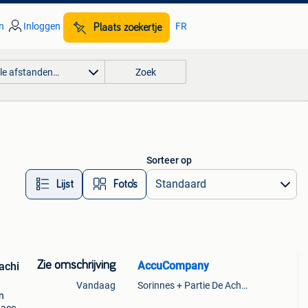
n
Inloggen
FR
Plaats zoekertje
lle afstanden…
Zoek
Sorteer op
Lijst
Foto’s
Zie omschrijving
AccuCompany
achi
Vandaag
Sorinnes + Partie De Achene
n