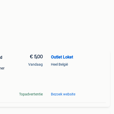
€ 5,00
Outlet Loket
nd
Vandaag
Heel België
mer
 en
Topadvertentie
Bezoek website