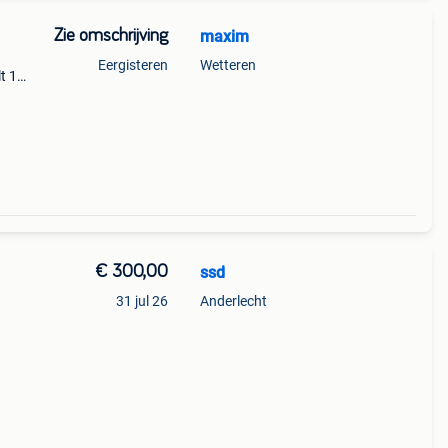
Zie omschrijving
maxim
Eergisteren
Wetteren
t 18v
€ 300,00
ssd
31 jul 26
Anderlecht