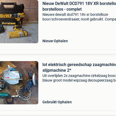
Nieuw DeWalt DCD791 18V XR borstell
borstelloos - complet
Nieuwe dewalt dcd791 18v xr borstelloze
boor/schroevendraaier, nooit gebruikt. Comp
en krachtige machine, geschikt voor schroef- 
boorwerkzaamheden in hout en metaal. Gesch
voor zowel profess
Nieuw
Ophalen
lot elektrisch gereedschap zaagmachin
slijpmachine 2*
Uit overlijden 2x zaagmachine cirkelzaag bos
blauw groot model wipzaag decoupeerzaag b
slijpmachine slijpmolen metabo 230mm slijpm
125mm in lot te koop niet vragen over min prij
j
Gebruikt
Ophalen