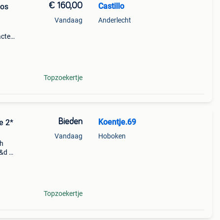
€ 160,00
Castillo
oos
Vandaag
Anderlecht
acte
en
ikt
Topzoekertje
Bieden
Koentje.69
e 2*
Vandaag
Hoboken
ch
&d 2x
olen
s, doe
Topzoekertje