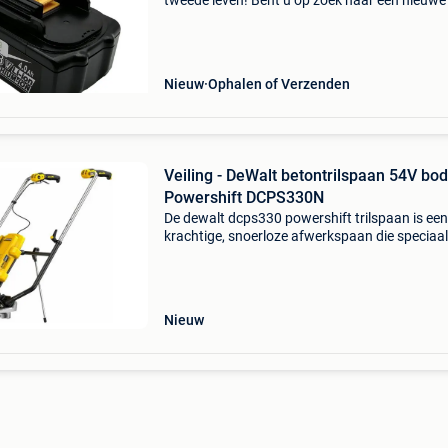
tweede leven! Bent u op zoek naar een nieuwe
voor uw makita, bosch, dewalt, hitachi machi
Dan bent u bij accucompany aan het juiste ad
Bekijk de w
Nieuw
Ophalen of Verzenden
Veiling - DeWalt betontrilspaan 54V bo
Powershift DCPS330N
De dewalt dcps330 powershift trilspaan is een
krachtige, snoerloze afwerkspaan die speciaal
ontworpen voor het egaliseren en verdichten 
cement- en betonvloeren. Geschikt voor trilba
van 1,2
Nieuw