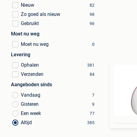
Nieuw
82
Zo goed als nieuw
98
Gebruikt
96
Moet nu weg
Moet nu weg
0
Levering
Ophalen
381
Verzenden
84
Aangeboden sinds
Vandaag
7
Gisteren
9
Een week
77
Altijd
385