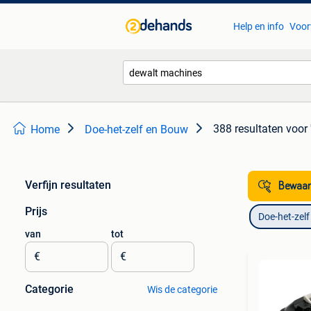
Help en info
Voor
388 resultaten
voor
Home
Doe-het-zelf en Bouw
Verfijn resultaten
Bewaar
Prijs
Doe-het-zel
van
tot
€
€
Categorie
Wis de categorie