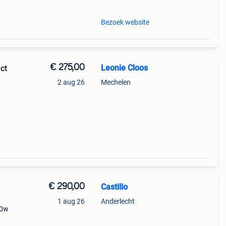
Bezoek website
€ 275,00
Leonie Cloos
ct
2 aug 26
Mechelen
que
bruikt
€ 290,00
Castillo
1 aug 26
Anderlecht
00w