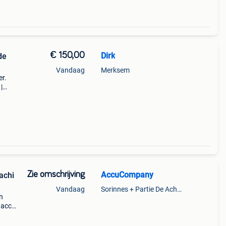
€ 150,00
Dirk
de
Vandaag
Merksem
er.
|
der -
Zie omschrijving
AccuCompany
achi
Vandaag
Sorinnes + Partie De Achene
n
 accu
ne?
res!