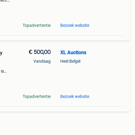
 accu
ne?
res!
Topadvertentie
Bezoek website
€ 500,00
XL Auctions
dy
Vandaag
Heel België
 is
van
lken
Topadvertentie
Bezoek website