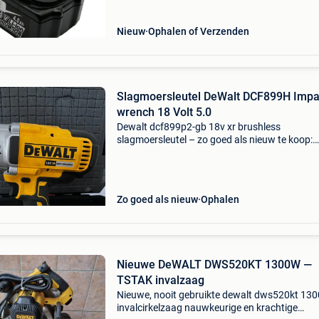
Bekijk de w
Nieuw
Ophalen of Verzenden
Slagmoersleutel DeWalt DCF899H Impa
wrench 18 Volt 5.0
Dewalt dcf899p2-gb 18v xr brushless
slagmoersleutel – zo goed als nieuw te koop:
dewalt dcf899p2-gb 18v xr brushless high tor
1/2" slagmoersleutel. De machine is amper ge
en verkeert in
Zo goed als nieuw
Ophalen
Nieuwe DeWALT DWS520KT 1300W —
TSTAK invalzaag
Nieuwe, nooit gebruikte dewalt dws520kt 13
invalcirkelzaag nauwkeurige en krachtige