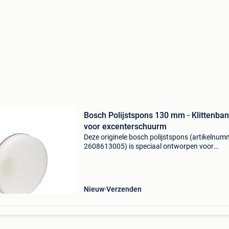
Bosch Polijstspons 130 mm - Klittenba
voor excenterschuurm
Deze originele bosch polijstspons (artikelnum
2608613005) is speciaal ontworpen voor
excenterschuurmiddel en vlakschuurmachine-
machines. Met een werkdiameter van 130 mm
gemaakt van hoogwaardig s
Nieuw
Verzenden