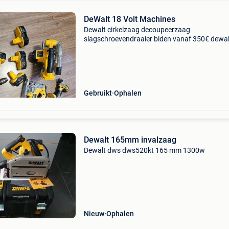
DeWalt 18 Volt Machines
Dewalt cirkelzaag decoupeerzaag
slagschroevendraaier biden vanaf 350€ dewal
cirkelzaag, wipzaag, decoupeerzaag,
slagschroevendraaier schroefmachine met
klopboor functie 4 machines werken all
Gebruikt
Ophalen
Dewalt 165mm invalzaag
Dewalt dws dws520kt 165 mm 1300w
Nieuw
Ophalen