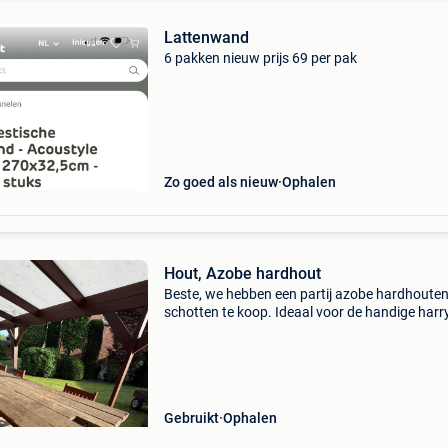
Lattenwand
6 pakken nieuw prijs 69 per pak
Zo goed als nieuw
Ophalen
Hout, Azobe hardhout
Beste, we hebben een partij azobe hardhoute
schotten te koop. Ideaal voor de handige harry
een zware robuuste tuintafel wil maken. Zo he
iets origineel en kan een hele lange tijd mee o
he
Gebruikt
Ophalen