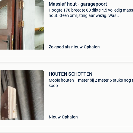
Massief hout - garagepoort
Hoogte 170 breedte 80 dikte 4,5 volledig mass
hout. Geen omlijsting aanwezig. Was
oorspronkelijk een harmonica garagepoort all
luiken met een raam klink aanwezig maar zelf
slot te voorzie
Zo goed als nieuw
Ophalen
HOUTEN SCHOTTEN
Mooie houten 1 meter bij 2 meter 5 stuks nog 
koop
Nieuw
Ophalen