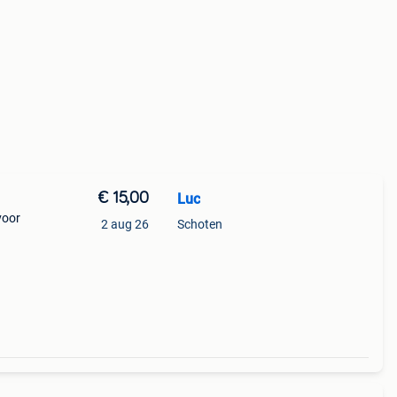
€ 15,00
Luc
voor
2 aug 26
Schoten