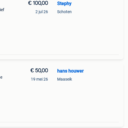
€ 100,00
Stephy
ief
2 jul 26
Schoten
e 3 de
 een
€ 50,00
hans houwer
te
19 mei 26
Maaseik