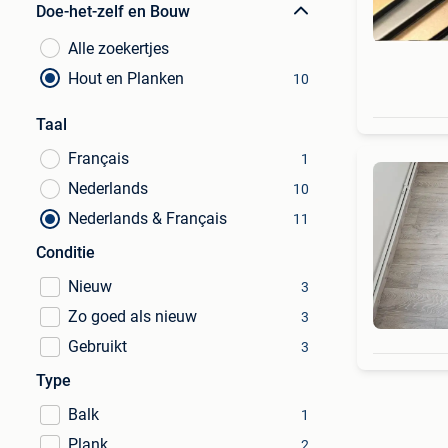
Doe-het-zelf en Bouw
Alle zoekertjes
Hout en Planken
10
Taal
Français
1
Nederlands
10
Nederlands & Français
11
Conditie
Nieuw
3
Zo goed als nieuw
3
Gebruikt
3
Type
Balk
1
Plank
2