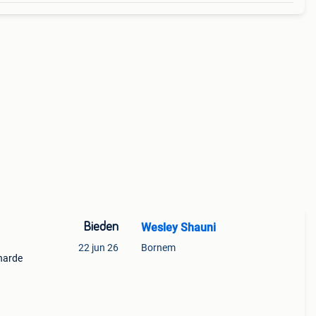
Bieden
Wesley Shauni
22 jun 26
Bornem
iharde
oor
e