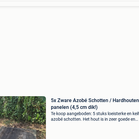
5x Zware Azobé Schotten / Hardhouten
panelen (4,5 cm dik!)
Te koop aangeboden: 5 stuks loeisterke en ke
azobé schotten. Het hout is in zeer goede en
structureel perfecte staat (geen rot). Ideaal v
beschoeiing, vlonder, oprit, werkbank of ander
zware