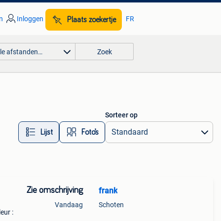
n
Inloggen
FR
Plaats zoekertje
lle afstanden…
Zoek
Sorteer op
Lijst
Foto’s
Zie omschrijving
frank
Vandaag
Schoten
eur :