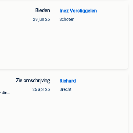
Bieden
Inez Verstiggelen
29 jun 26
Schoten
Zie omschrijving
Richard
n
26 apr 25
Brecht
 die
b je
mdat