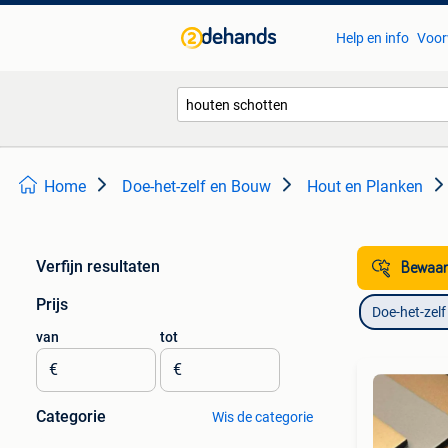
Help en info
Voor
Home
Doe-het-zelf en Bouw
Hout en Planken
Verfijn resultaten
Bewaar
Prijs
Doe-het-zel
van
tot
€
€
Categorie
Wis de categorie