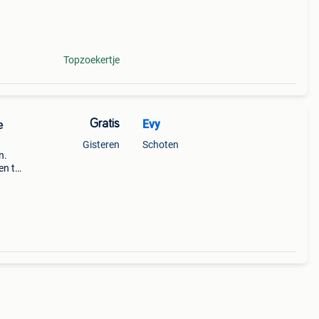
nd /
en v
Topzoekertje
Gratis
Evy
e
Gisteren
Schoten
n.
en te