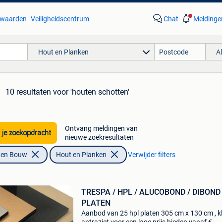
waarden
Veiligheidscentrum
Chat
Meldinge
Hout en Planken
A
10 resultaten
voor 'houten schotten'
Ontvang meldingen van
 je zoekopdracht
nieuwe zoekresultaten
f en Bouw
Hout en Planken
Verwijder filters
TRESPA / HPL / ALUCOBOND / DIBOND
PLATEN
Aanbod van 25 hpl platen 305 cm x 130 cm , kl