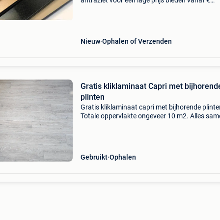
antraziet voor een lage prijs bieden vanaf €
3625,00 mag trespa / hpl / alucobond &/ dibo
reklame boarden vanaf 4 m² op maat gezagd 
Nieuw
Ophalen of Verzenden
Gratis kliklaminaat Capri met bijhorend
plinten
Gratis kliklaminaat capri met bijhorende plinte
Totale oppervlakte ongeveer 10 m2. Alles sam
nemen. Af te halen te schoten
Gebruikt
Ophalen