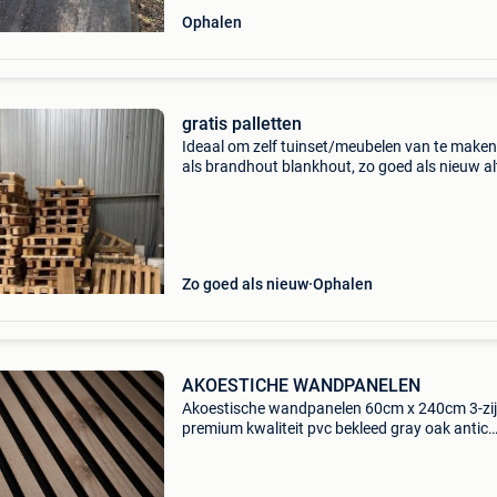
Ophalen
gratis palletten
Ideaal om zelf tuinset/meubelen van te maken
als brandhout blankhout, zo goed als nieuw alt
droog opgeslagen in een magazijn afmeting 
cm ca. 150 Stuks
Zo goed als nieuw
Ophalen
AKOESTICHE WANDPANELEN
Akoestische wandpanelen 60cm x 240cm 3-zi
premium kwaliteit pvc bekleed gray oak antic
wallnut classic walnut red oak zebrano golden
gray felt optie classic oak soft white + gray fel
optie 🚚 l