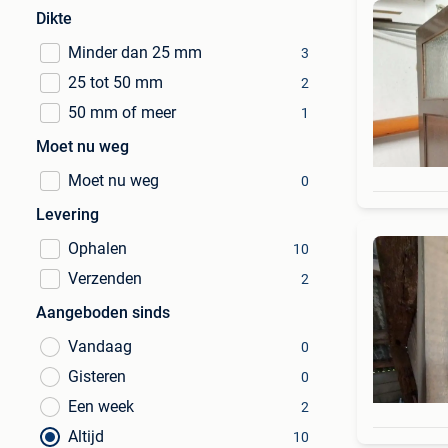
Dikte
Minder dan 25 mm
3
25 tot 50 mm
2
50 mm of meer
1
Moet nu weg
Moet nu weg
0
Levering
Ophalen
10
Verzenden
2
Aangeboden sinds
Vandaag
0
Gisteren
0
Een week
2
Altijd
10