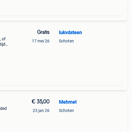
Gratis
lukvdsteen
, of
17 mei 26
Schoten
ijd
80x60
€ 35,00
Mehmet
jded
23 jan 26
Schoten
 +
t