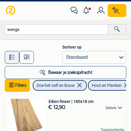
Hout en Planken
Sorteer op
Alle afstanden…
Bewaar je zoekopdracht
Filters
Doe-het-zelf en Bouw
Hout en Planken
Eiken fineer | 180x18 cm
€ 12,90
Details
Topadvertentie