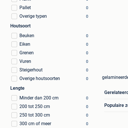
Pallet
0
Overige typen
0
Houtsoort
Beuken
0
Eiken
0
Grenen
0
Vuren
0
Steigerhout
0
gelamineerde
Overige houtsoorten
0
Lengte
Gerelateer
Minder dan 200 cm
0
Populaire 
200 tot 250 cm
0
250 tot 300 cm
0
300 cm of meer
0