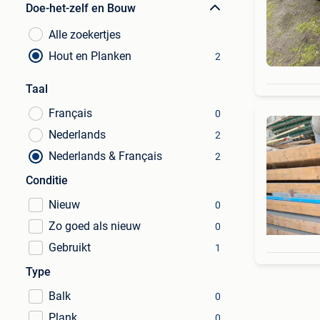
Doe-het-zelf en Bouw
Alle zoekertjes
Hout en Planken
2
Taal
Français
0
Nederlands
2
Nederlands & Français
2
Conditie
Nieuw
0
Zo goed als nieuw
0
Gebruikt
1
Type
Balk
0
Plank
0