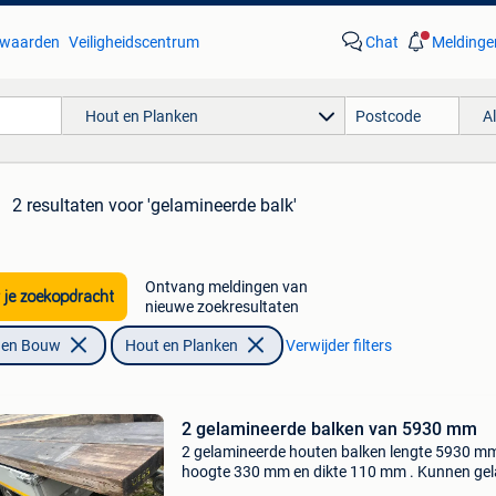
waarden
Veiligheidscentrum
Chat
Meldinge
Hout en Planken
A
2 resultaten
voor 'gelamineerde balk'
Ontvang meldingen van
 je zoekopdracht
nieuwe zoekresultaten
f en Bouw
Hout en Planken
Verwijder filters
2 gelamineerde balken van 5930 mm
2 gelamineerde houten balken lengte 5930 mm
hoogte 330 mm en dikte 110 mm . Kunnen ge
worden . Prijs is 150€/st . Zijn verzaagd uit