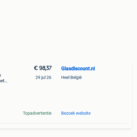
€ 98,37
Glasdiscount.nl
e
29 jul 26
Heel België
het
dikte
 gl
Topadvertentie
Bezoek website