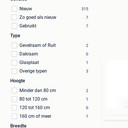
Nieuw
315
Zo goed als nieuw
7
Gebruikt
7
Type
Gevelraam of Ruit
2
Dakraam
0
Glasplaat
1
Overige typen
3
Hoogte
Minder dan 80 cm
2
80 tot 120 cm
1
120 tot 160 cm
0
160 cm of meer
1
Breedte