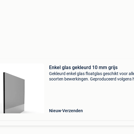
Enkel glas gekleurd 10 mm grijs
Gekleurd enkel glas floatglas geschikt voor all
soorten bewerkingen. Geproduceerd volgens 
float- procédé: het glas is zeer gelijkmatig van 
en de glasoppervlakken zijn perfect vlak. Enkel
Nieuw
Verzenden