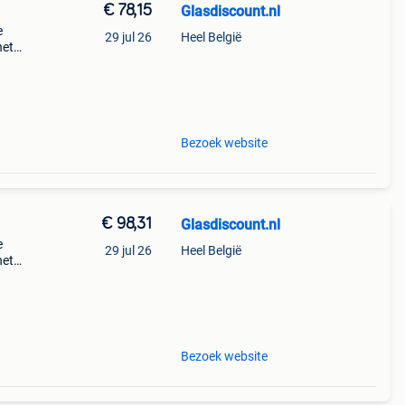
€ 78,15
Glasdiscount.nl
e
29 jul 26
Heel België
het
dikte
 gl
Bezoek website
€ 98,31
Glasdiscount.nl
e
29 jul 26
Heel België
het
dikte
 gl
Bezoek website