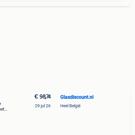
€ 98,74
Glasdiscount.nl
e
29 jul 26
Heel België
het
dikte
 gl