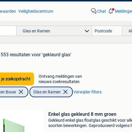
waarden
Veiligheidscentrum
Chat
Meldinge
Glas en Ramen
A
553 resultaten
voor 'gekleurd glas'
Ontvang meldingen van
 je zoekopdracht
nieuwe zoekresultaten
f en Bouw
Glas en Ramen
Verwijder filters
Enkel glas gekleurd 8 mm groen
Gekleurd enkel glas floatglas geschikt voor all
soorten bewerkingen. Geproduceerd volgens 
float- procédé: het glas is zeer gelijkmatig van 