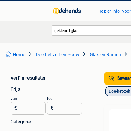
Help en info
Voor
Home
Doe-het-zelf en Bouw
Glas en Ramen
Verfijn resultaten
Bewaar
Prijs
Doe-het-zel
van
tot
€
€
Categorie