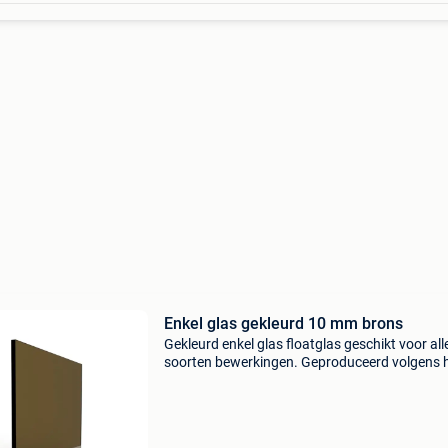
Enkel glas gekleurd 10 mm brons
Gekleurd enkel glas floatglas geschikt voor all
soorten bewerkingen. Geproduceerd volgens 
float- procédé: het glas is zeer gelijkmatig van 
en de glasoppervlakken zijn perfect vlak. Enkel