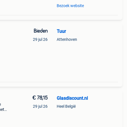
Bezoek website
Bieden
Tuur
29 jul 26
Attenhoven
€ 78,15
Glasdiscount.nl
e
29 jul 26
Heel België
het
dikte
 gl