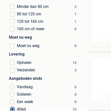
Minder dan 80 cm
2
80 tot 120 cm
1
120 tot 160 cm
1
160 cm of meer
0
Moet nu weg
Moet nu weg
0
Levering
Ophalen
13
Verzenden
3
Aangeboden sinds
Vandaag
0
Gisteren
0
Een week
0
Altijd
13