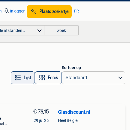
n
Inloggen
FR
Plaats zoekertje
lle afstanden…
Zoek
Sorteer op
Lijst
Foto’s
€ 78,15
Glasdiscount.nl
e
29 jul 26
Heel België
het
dikte