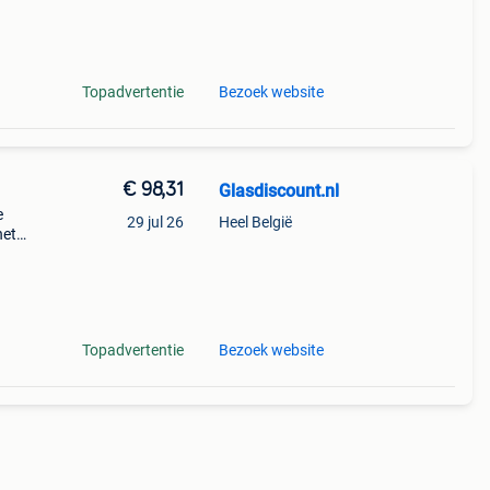
 gl
Topadvertentie
Bezoek website
€ 98,31
Glasdiscount.nl
e
29 jul 26
Heel België
het
dikte
 gl
Topadvertentie
Bezoek website