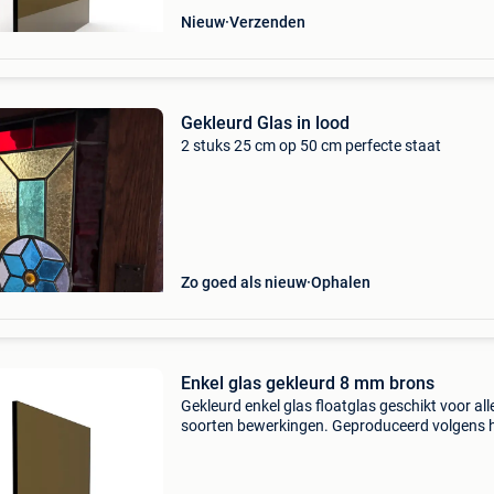
Nieuw
Verzenden
Gekleurd Glas in lood
2 stuks 25 cm op 50 cm perfecte staat
Zo goed als nieuw
Ophalen
Enkel glas gekleurd 8 mm brons
Gekleurd enkel glas floatglas geschikt voor all
soorten bewerkingen. Geproduceerd volgens 
float- procédé: het glas is zeer gelijkmatig van 
en de glasoppervlakken zijn perfect vlak. Enkel