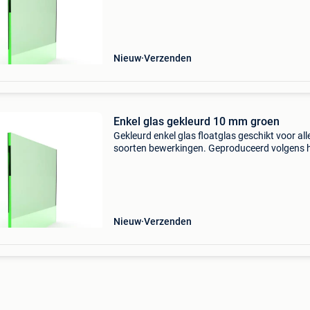
en de glasoppervlakken zijn perfect vlak. Enkel
Nieuw
Verzenden
Enkel glas gekleurd 10 mm groen
Gekleurd enkel glas floatglas geschikt voor all
soorten bewerkingen. Geproduceerd volgens 
float- procédé: het glas is zeer gelijkmatig van 
en de glasoppervlakken zijn perfect vlak. Enkel
Nieuw
Verzenden