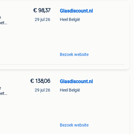
€ 98,37
Glasdiscount.nl
e
29 jul 26
Heel België
het
dikte
 gl
Bezoek website
€ 138,06
Glasdiscount.nl
e
29 jul 26
Heel België
het
dikte
 gl
Bezoek website