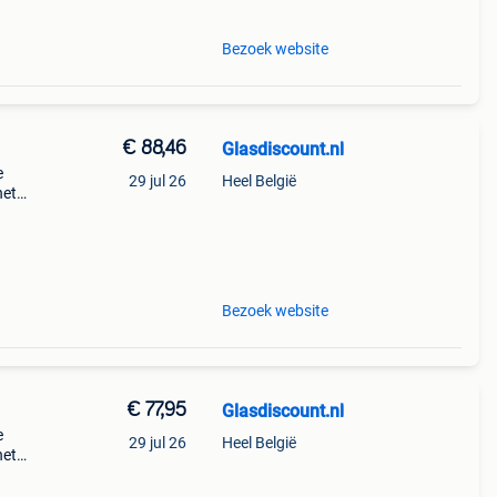
Bezoek website
€ 88,46
Glasdiscount.nl
e
29 jul 26
Heel België
het
dikte
 gl
Bezoek website
€ 77,95
Glasdiscount.nl
e
29 jul 26
Heel België
het
dikte
 gl