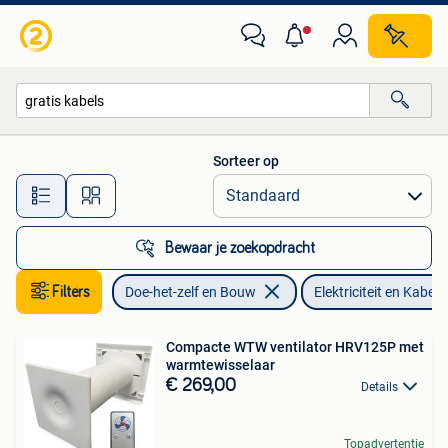
Elektriciteit en Kabels
Sorteer op
Alle afstanden…
Bewaar je zoekopdracht
Filters
Doe-het-zelf en Bouw
Elektriciteit en Kabels
Compacte WTW ventilator HRV125P met
warmtewisselaar
€ 269,00
Details
Topadvertentie