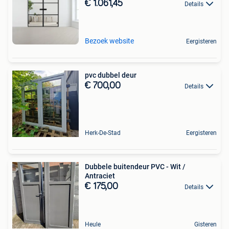
€ 1.061,45
Details
Bezoek website
Eergisteren
pvc dubbel deur
€ 700,00
Details
Herk-De-Stad
Eergisteren
Dubbele buitendeur PVC - Wit /
Antraciet
€ 175,00
Details
Heule
Gisteren