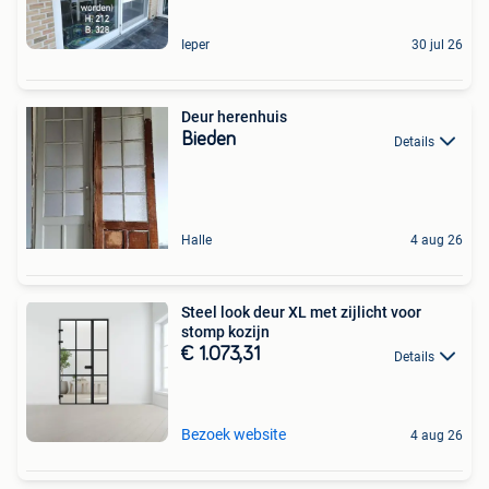
Ieper
30 jul 26
Deur herenhuis
Bieden
Details
Halle
4 aug 26
Steel look deur XL met zijlicht voor
stomp kozijn
€ 1.073,31
Details
Bezoek website
4 aug 26