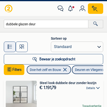
Deuren en Vliegenramen
Sorteer op
Alle afstanden…
Bewaar je zoekopdracht
Filters
Doe-het-zelf en Bouw
Deuren en Vliegenra
Steel look dubbele deur zonder kozijn
€ 1.191,79
Details
Topadvertentie