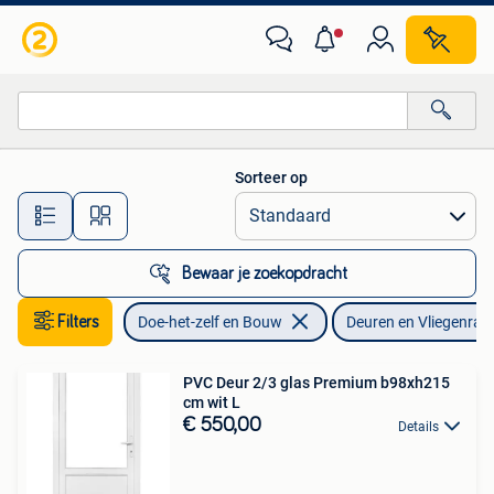
Deuren en Vliegenramen
Sorteer op
Alle afstanden…
Bewaar je zoekopdracht
Filters
Doe-het-zelf en Bouw
Deuren en Vliegenra
PVC Deur 2/3 glas Premium b98xh215
cm wit L
€ 550,00
Details