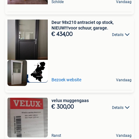
Schilde
Vandaag
Deur 98x210 antraciet op stock,
NIEUW!!!voor schuur, garage.
€ 434,00
Details
5-punt sluiting
Bezoek website
Vandaag
velux muggengaas
€ 300,00
Details
Ranst
Vandaag