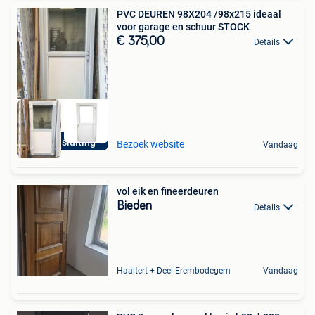
PVC DEUREN 98X204 /98x215 ideaal
voor garage en schuur STOCK
€ 375,00
Details
5-punt sluiting
Bezoek website
Vandaag
vol eik en fineerdeuren
Bieden
Details
Haaltert + Deel Erembodegem
Vandaag