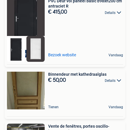
PVC Deur vol paneel basic b98xh200 cm
antraciet R
€ 415,00
Details
Direct leverbaar
Bezoek website
Vandaag
Binnendeur met kathedraalglas
€ 50,00
Details
Tienen
Vandaag
Vente de fenêtres, portes oscillo-