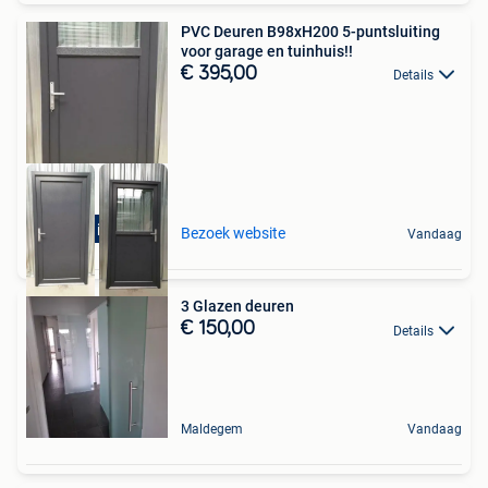
PVC Deuren B98xH200 5-puntsluiting
voor garage en tuinhuis!!
€ 395,00
Details
4filialen in BE-NL
Bezoek website
Vandaag
3 Glazen deuren
€ 150,00
Details
Maldegem
Vandaag