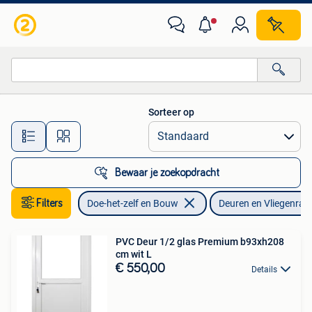
Deuren en Vliegenramen
Sorteer op
Alle afstanden…
Bewaar je zoekopdracht
Filters
Doe-het-zelf en Bouw
Deuren en Vliegenra
PVC Deur 1/2 glas Premium b93xh208
cm wit L
€ 550,00
Details