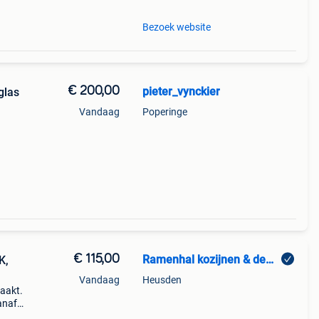
Bezoek website
€ 200,00
pieter_vynckier
glas
Vandaag
Poperinge
€ 115,00
Ramenhal kozijnen & deuren
K,
Vandaag
Heusden
aakt.
anaf
ing