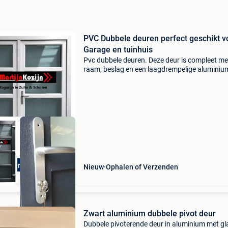
PVC Dubbele deuren perfect geschikt v
Garage en tuinhuis
Pvc dubbele deuren. Deze deur is compleet me
raam, beslag en een laagdrempelige aluminiu
drempel. Perfect voor tuinhuizen, chalets, sch
en garage. Afmeting: b150 x 204 cm en 175x2
voorraad p
itendraaiend!
Nieuw
Ophalen of Verzenden
Zwart aluminium dubbele pivot deur
Dubbele pivoterende deur in aluminium met gl