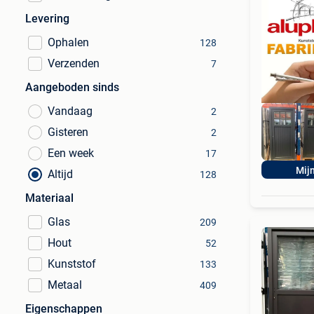
Levering
Ophalen
128
Verzenden
7
Aangeboden sinds
Vandaag
2
Gisteren
2
Een week
17
Mij
Altijd
128
Materiaal
Glas
209
Hout
52
Kunststof
133
Metaal
409
Eigenschappen