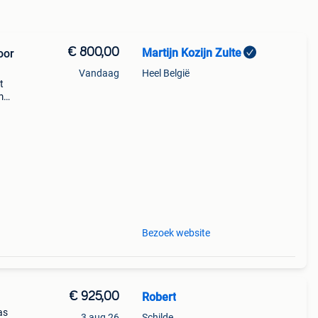
€ 800,00
Martijn Kozijn Zulte
oor
Vandaag
Heel België
t
m
uur
04 in
Bezoek website
€ 925,00
Robert
as
3 aug 26
Schilde