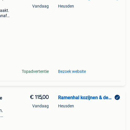
Vandaag
Heusden
aakt.
anaf
ing
Topadvertentie
Bezoek website
€ 115,00
Ramenhal kozijnen & deuren
ne
Vandaag
Heusden
n,
,
d.