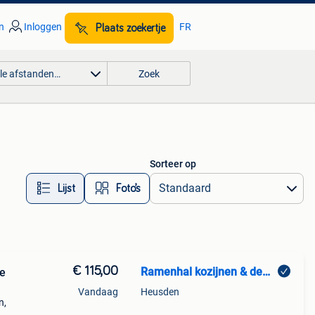
n
Inloggen
FR
Plaats zoekertje
lle afstanden…
Zoek
Sorteer op
Lijst
Foto’s
€ 115,00
Ramenhal kozijnen & deuren
ne
Vandaag
Heusden
n,