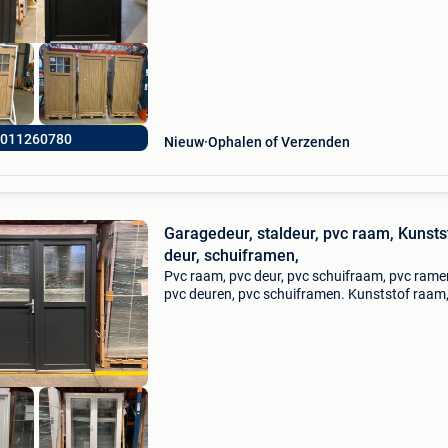
Inclusief, hang en s
011260780
Nieuw
Ophalen of Verzenden
Garagedeur, staldeur, pvc raam, Kunsts
deur, schuiframen,
Pvc raam, pvc deur, pvc schuifraam, pvc rame
pvc deuren, pvc schuiframen. Kunststof raam
kunststof deur, kunststof schuifraam. 5
Kamerprofiel met staal versteviging ce gekeur
Inclusief, hang en s