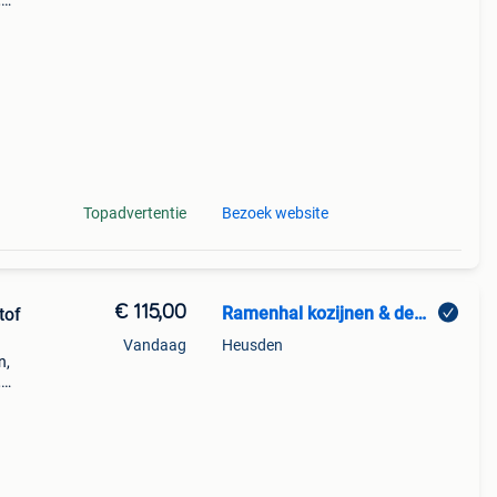
,
d.
Topadvertentie
Bezoek website
€ 115,00
Ramenhal kozijnen & deuren
tof
Vandaag
Heusden
n,
,
d.