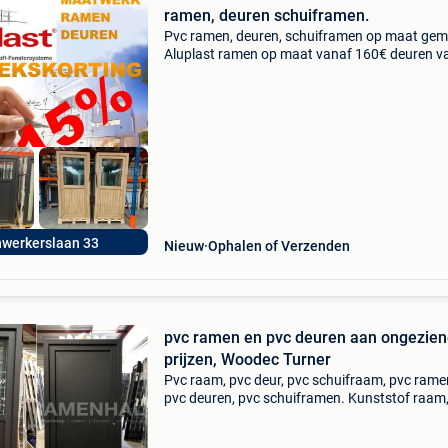
ramen, deuren schuiframen.
Pvc ramen, deuren, schuiframen op maat gem
Aluplast ramen op maat vanaf 160€ deuren v
480€ , schuiframen vanaf 805€ excl btw lever
vanaf 90€, wij ramenhal maken ramen o
nwerkerslaan 33
Nieuw
Ophalen of Verzenden
pvc ramen en pvc deuren aan ongezie
prijzen, Woodec Turner
Pvc raam, pvc deur, pvc schuifraam, pvc rame
pvc deuren, pvc schuiframen. Kunststof raam
kunststof deur, kunststof schuifraam. 5
Kamerprofiel met staal versteviging ce gekeur