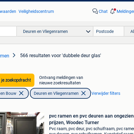
waarden
Veiligheidscentrum
Chat
Meldinge
Deuren en Vliegenramen
A
566 resultaten
voor 'dubbele deur glas'
amen
Ontvang meldingen van
 je zoekopdracht
nieuwe zoekresultaten
f en Bouw
Deuren en Vliegenramen
Verwijder filters
pvc ramen en pvc deuren aan ongezie
prijzen, Woodec Turner
Pvc raam, pvc deur, pvc schuifraam, pvc rame