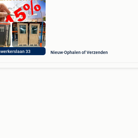
vanaf 90€, wij ramenhal maken ramen o
nwerkerslaan 33
Nieuw
Ophalen of Verzenden