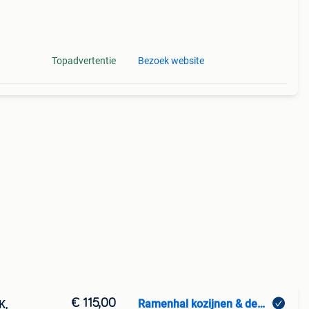
Topadvertentie
Bezoek website
€ 115,00
Ramenhal kozijnen & deuren
K,