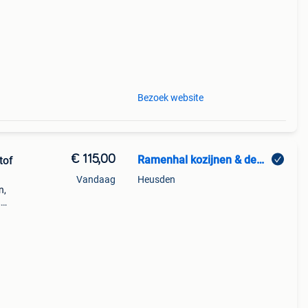
Bezoek website
€ 115,00
Ramenhal kozijnen & deuren
tof
Vandaag
Heusden
n,
,
d.