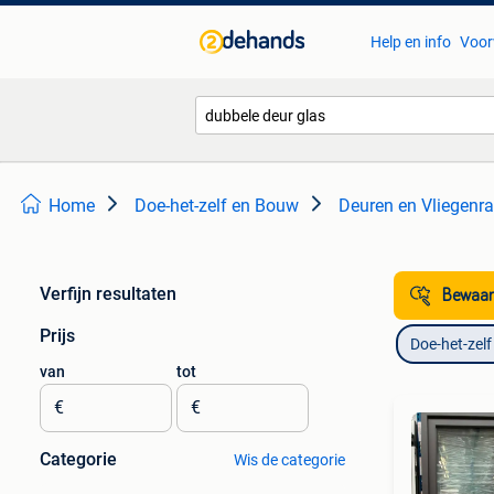
Help en info
Voor
Home
Doe-het-zelf en Bouw
Deuren en Vliegenr
Verfijn resultaten
Bewaar
Prijs
Doe-het-zel
van
tot
€
€
Categorie
Wis de categorie