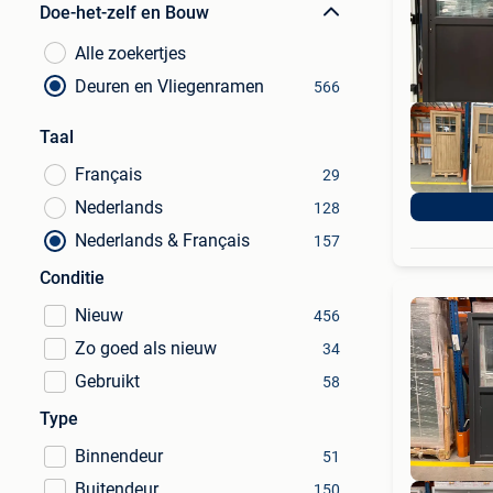
Doe-het-zelf en Bouw
Alle zoekertjes
Deuren en Vliegenramen
566
Taal
Français
29
Nederlands
128
Nederlands & Français
157
Conditie
Nieuw
456
Zo goed als nieuw
34
Gebruikt
58
Type
Binnendeur
51
Buitendeur
150