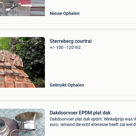
Nieuw
Ophalen
Sterreberg courtrai
+/- 100 - 120 m2
Gebruikt
Ophalen
Dakdoorvoer EPDM plat dak
Dakdoorvoer plat dak epdm. Winkelprijs was 
euro. Iemand die echt interesse heeft zal wel d
prijzen kennen. Zever voor 10 of 15 euro, stop
ermee, 30 is de vaste prijs.