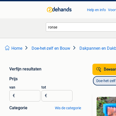
Help en info
Voor
Home
Doe-het-zelf en Bouw
Dakpannen en Dakb
Verfijn resultaten
Bewaar
Prijs
Doe-het-zel
van
tot
€
€
Categorie
Wis de categorie