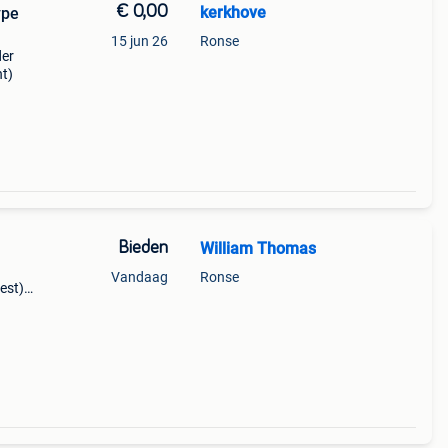
€ 0,00
kerkhove
ype
15 jun 26
Ronse
der
ht)
Bieden
William Thomas
Vandaag
Ronse
est).