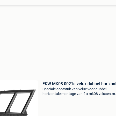
EKW MK08 0021e velux dubbel horizon
Speciale gootstuk van velux voor dubbel
horizontale montage van 2 x mk08 veluxen.m
naast elkaar. Gootstuk voor afwerking dakpa
Is nieuw, ongeopend