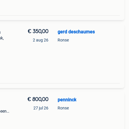
€ 350,00
gerd deschaumes
s
k,
2 aug 26
Ronse
€ 800,00
penninck
27 jul 26
Ronse
 een
voor