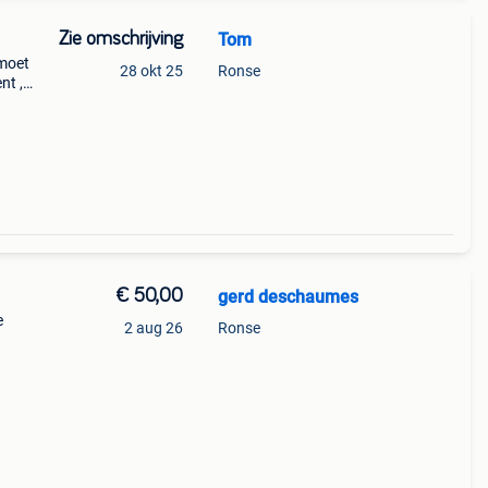
Zie omschrijving
Tom
 moet
28 okt 25
Ronse
nt ,
€ 50,00
gerd deschaumes
e
2 aug 26
Ronse