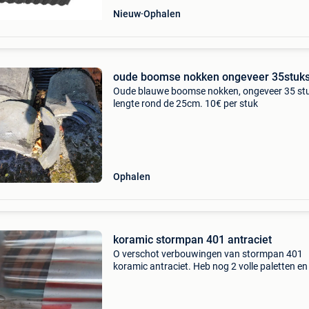
Nieuw
Ophalen
oude boomse nokken ongeveer 35stuk
Oude blauwe boomse nokken, ongeveer 35 stu
lengte rond de 25cm. 10€ per stuk
Ophalen
koramic stormpan 401 antraciet
O verschot verbouwingen van stormpan 401
koramic antraciet. Heb nog 2 volle paletten en
restje, in totaal meer dan 1000 stuks. Is goed 
een dekking van zeker 60m2. Voor meer info
0473/89.67.81