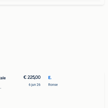
€ 225,00
E.
tale
6 jun 26
Ronse
nnen.