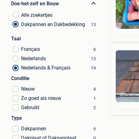
Doe-het-zelf en Bouw
Alle zoekertjes
Dakpannen en Dakbedekking
13
Taal
Français
6
Nederlands
13
Nederlands & Français
19
Conditie
Nieuw
4
Zo goed als nieuw
1
Gebruikt
2
Type
Dakpannen
6
Dakplaat of Dakpanplaat
0