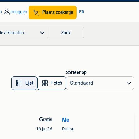
n
Inloggen
FR
Plaats zoekertje
lle afstanden…
Zoek
Sorteer op
Lijst
Foto’s
Gratis
Mc
16 jul 26
Ronse