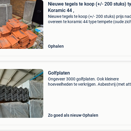
Nieuwe tegels te koop (+/- 200 stuks) t
Koramic 44 ,
Nieuwe tegels te koop (+/- 200 stuks) prijs na
overeen te koramic 44 type tempete (oude zic
Ophalen
Golfplaten
Ongeveer 3000 golfplaten. Ook kleinere
hoeveelheden te verkrijgen. Asbestvrij (met att
Voor prijs bellen op nr 0495 304 536
Zo goed als nieuw
Ophalen