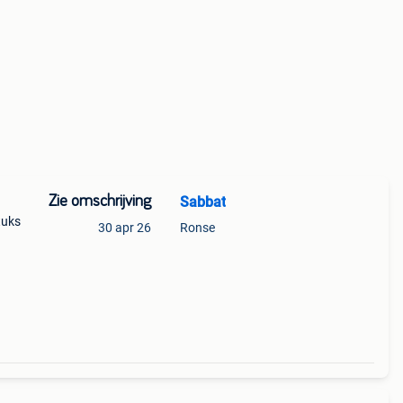
Zie omschrijving
Sabbat
tuks
30 apr 26
Ronse