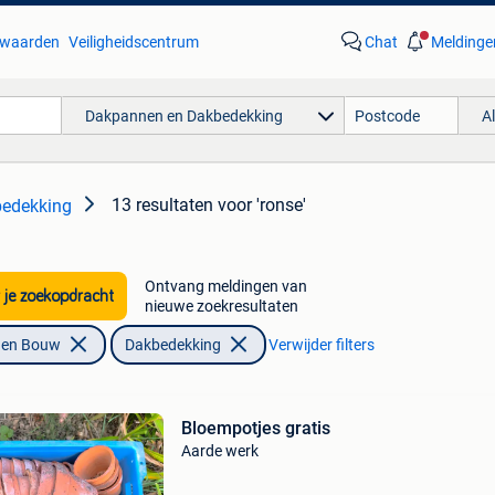
waarden
Veiligheidscentrum
Chat
Meldinge
Dakpannen en Dakbedekking
A
13 resultaten
voor 'ronse'
edekking
Ontvang meldingen van
 je zoekopdracht
nieuwe zoekresultaten
f en Bouw
Dakbedekking
Verwijder filters
Bloempotjes gratis
Aarde werk