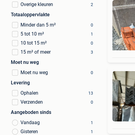
Overige kleuren
2
Totaaloppervlakte
Minder dan 5 m²
0
5 tot 10 m²
1
10 tot 15 m²
0
15 m² of meer
3
Moet nu weg
Moet nu weg
0
Levering
Ophalen
13
Verzenden
0
Aangeboden sinds
Vandaag
1
Gisteren
1