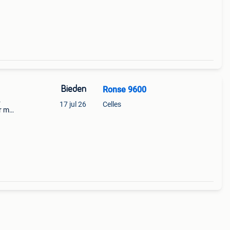
Bieden
Ronse 9600
4
17 jul 26
Celles
r m2