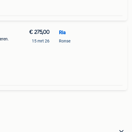
€ 275,00
Ria
eren.
15 mrt 26
Ronse
omdat