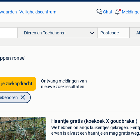
waarden
Veiligheidscentrum
Chat
Meldinge
Dieren en Toebehoren
A
ippen ronse'
Ontvang meldingen van
 je zoekopdracht
nieuwe zoekresultaten
oebehoren
Haantje gratis (koekoek X goudbrakel)
We hebben onlangs kuikentjes gekregen. Eent
ervan is alvast een haantje en mag gratis weg
diertjes zijn bij ons heel sociaal opgevoed en 