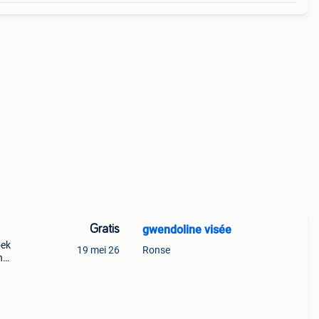
Gratis
gwendoline visée
oek
19 mei 26
Ronse
n
 de 2