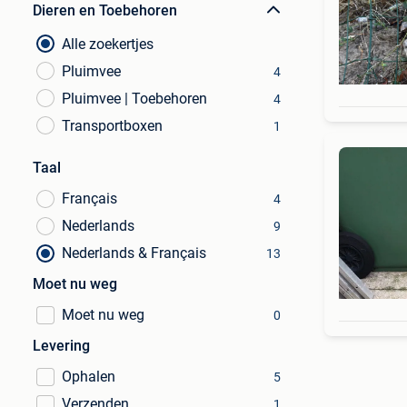
Dieren en Toebehoren
Alle zoekertjes
Pluimvee
4
Pluimvee | Toebehoren
4
Transportboxen
1
Taal
Français
4
Nederlands
9
Nederlands & Français
13
Moet nu weg
Moet nu weg
0
Levering
Ophalen
5
Verzenden
1