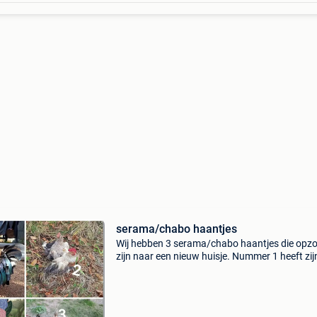
serama/chabo haantjes
Wij hebben 3 serama/chabo haantjes die opz
zijn naar een nieuw huisje. Nummer 1 heeft zij
huisje gevonden. Wie heeft nog een plekje voor
andere?