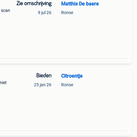
Zie omschrijving
Matthis De baere
 scan
9 jul 26
Ronse
Bieden
Citroentje
niet
25 jan 26
Ronse