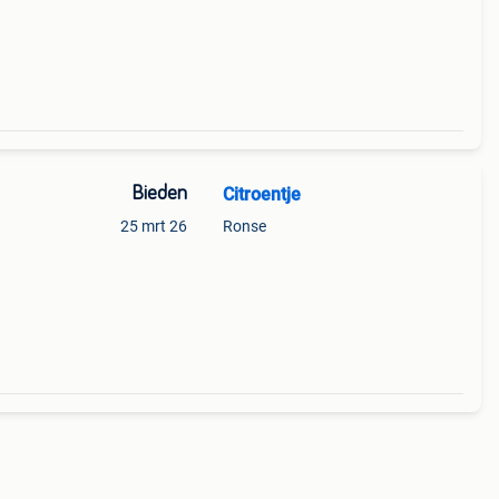
n een
Bieden
Citroentje
25 mrt 26
Ronse