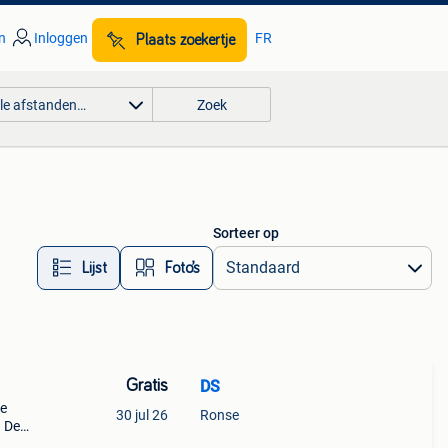
n
Inloggen
FR
Plaats zoekertje
lle afstanden…
Zoek
Sorteer op
Lijst
Foto’s
Gratis
DS
je
30 jul 26
Ronse
. De
goed