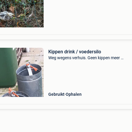
verzorgd. Het gaat hier om een kruising tusse
n
Kippen drink / voedersilo
Weg wegens verhuis. Geen kippen meer …
Gebruikt
Ophalen