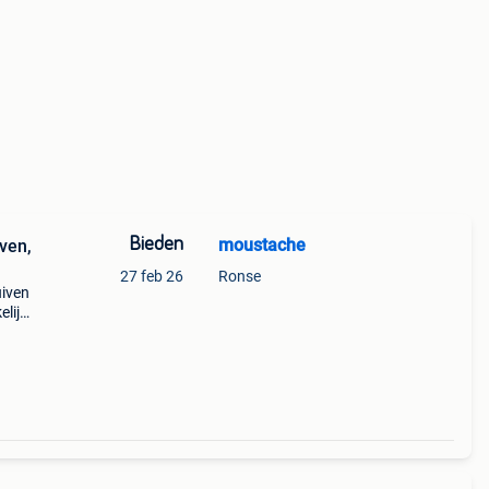
Bieden
moustache
iven,
27 feb 26
Ronse
uiven
elijk