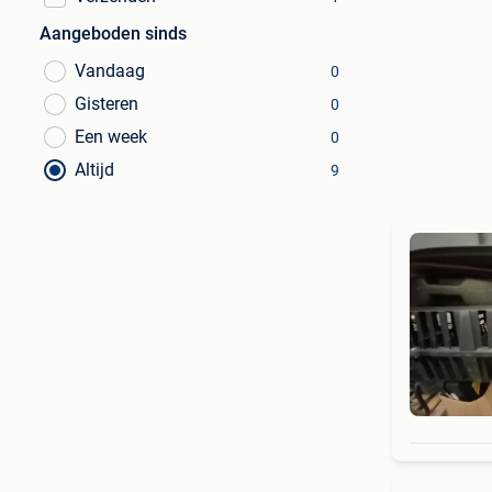
Aangeboden sinds
Vandaag
0
Gisteren
0
Een week
0
Altijd
9