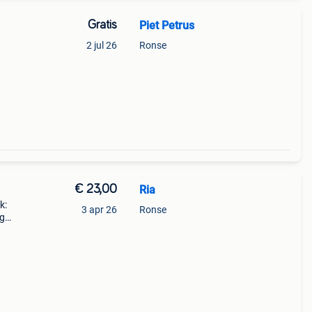
Gratis
Piet Petrus
2 jul 26
Ronse
€ 23,00
Ria
k:
3 apr 26
Ronse
eg
 stuk.