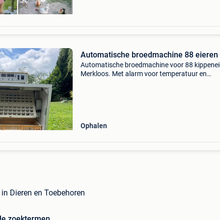
Automatische broedmachine 88 eieren
Automatische broedmachine voor 88 kippenei
Merkloos. Met alarm voor temperatuur en
vochtigheid. Werkt heel goed. Ik verkoop dit 
ik stop met kippen kweken. Geen belachelijke
biedingen doen a
Ophalen
 in Dieren en Toebehoren
de zoektermen